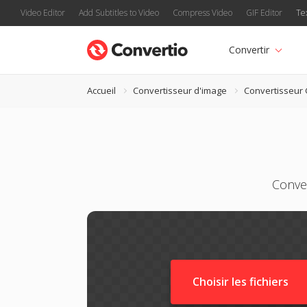
Video Editor
Add Subtitles to Video
Compress Video
GIF Editor
Te
Convertir
Accueil
Convertisseur d'image
Convertisseur 
Conver
Choisir les fichiers