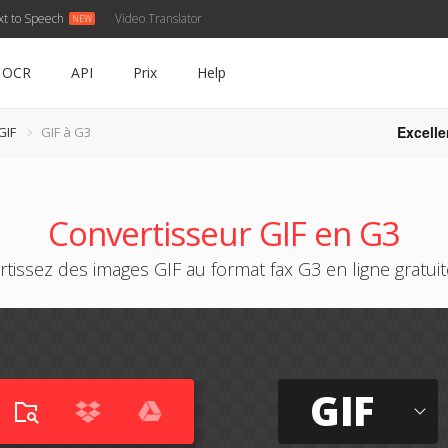
xt to Speech
Video Translator
OCR
API
Prix
Help
Excelle
GIF
GIF à G3
Convertisseur GIF en G3
tissez des images GIF au format fax G3 en ligne gratu
GIF