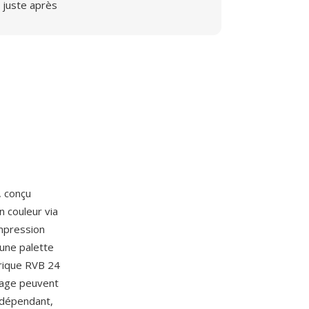
juste après
, conçu
 couleur via
ompression
une palette
trique RVB 24
image peuvent
ndépendant,