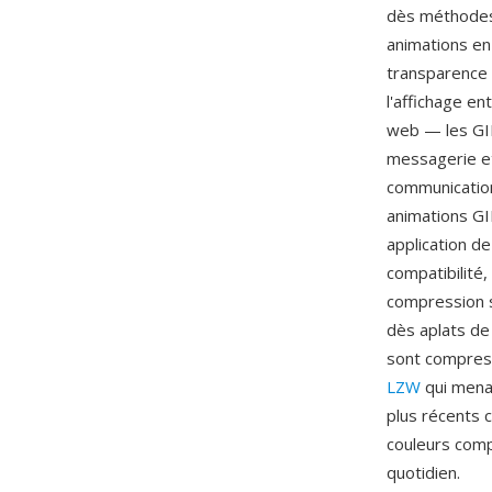
dès méthodes 
animations en
transparence 
l'affichage e
web — les GIF
messagerie et
communication
animations GI
application d
compatibilité,
compression s
dès aplats de
sont compress
LZW
qui menac
plus récents 
couleurs comp
quotidien.