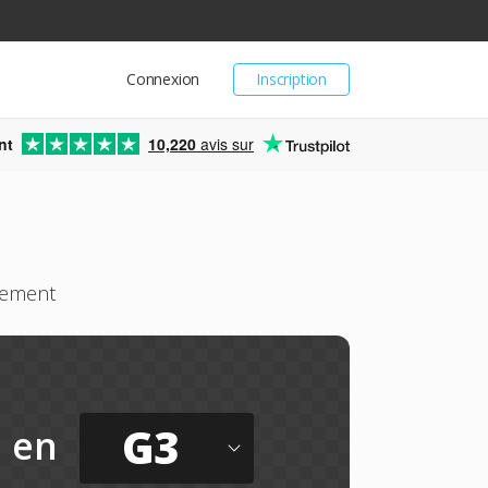
Connexion
Inscription
nt
10,220
avis sur
itement
G3
en