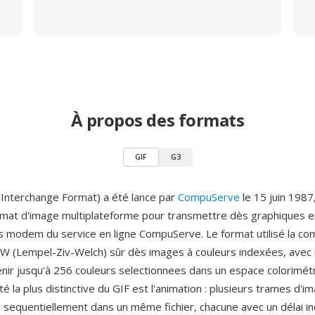
À propos des formats
GIF
G3
 Interchange Format) a été lance par
CompuServe
le 15 juin 1987
at d'image multiplateforme pour transmettre dès graphiques en
s modem du service en ligne CompuServe. Le format utilisé la c
W (Lempel-Ziv-Welch) sûr dès images à couleurs indexées, avec 
nir jusqu'à 256 couleurs selectionnees dans un espace colorimé
ité la plus distinctive du GIF est l'animation : plusieurs trames d'
 sequentiellement dans un même fichier, chacune avec un délai i