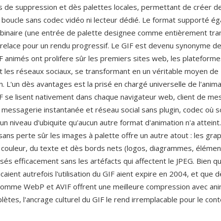
de suppression et dès palettes locales, permettant de créer d
 boucle sans codec vidéo ni lecteur dédié. Le format supporté ég
binaire (une entrée de palette designee comme entièrement tra
ntrelace pour un rendu progressif. Le GIF est devenu synonyme de 
 animés ont prolifere sûr les premiers sites web, les plateform
 les réseaux sociaux, se transformant en un véritable moyen de
. L'un dès avantages est la prisé en chargé universelle de l'anim
F se lisent nativement dans chaque navigateur web, client de me
e messagerie instantanée et réseau social sans plugin, codec où s
 un niveau d'ubiquite qu'aucun autre format d'animation n'a atteint
ans perte sûr les images à palette offre un autre atout : les gra
 couleur, du texte et dès bords nets (logos, diagrammes, élément
és efficacement sans les artéfacts qui affectent le JPEG. Bien q
aient autrefois l'utilisation du GIF aient expire en 2004, et que 
comme WebP et AVIF offrent une meilleure compression avec ani
lètes, l'ancrage culturel du GIF le rend irremplacable pour le con