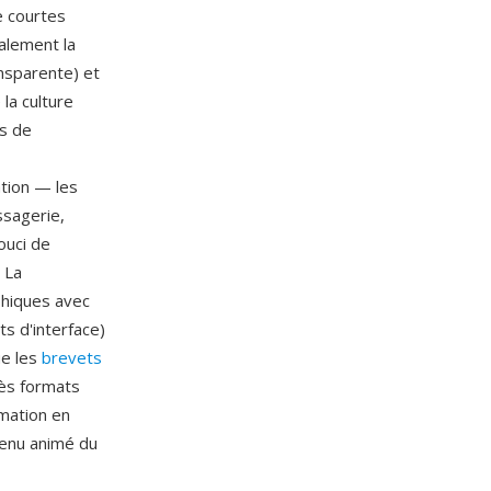
e courtes
alement la
nsparente) et
la culture
es de
ation — les
ssagerie,
ouci de
. La
phiques avec
s d'interface)
ue les
brevets
dès formats
mation en
tenu animé du