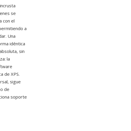
incrusta
genes se
a con el
permitiendo a
dar. Una
orma idéntica
bsoluta, sin
za: la
ftware
ca de XPS.
sal, sigue
jo de
ciona soporte