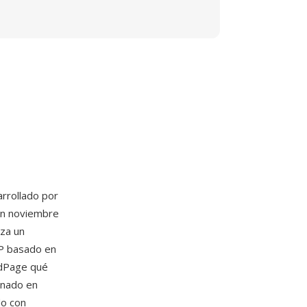
rrollado por
en noviembre
iza un
IP basado en
edPage qué
ionado en
do con