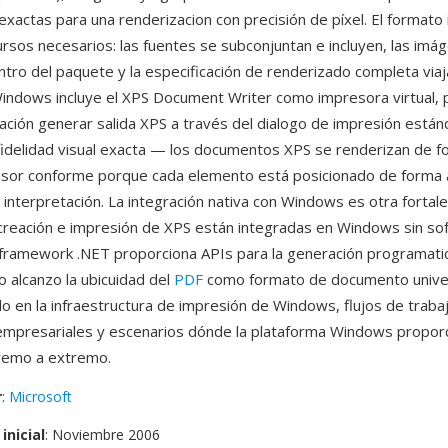
xactas para una renderizacion con precisión de píxel. El formato 
ursos necesarios: las fuentes se subconjuntan e incluyen, las imá
tro del paquete y la especificación de renderizado completa viaj
ndows incluye el XPS Document Writer como impresora virtual, 
icación generar salida XPS a través del dialogo de impresión están
 fidelidad visual exacta — los documentos XPS se renderizan de f
visor conforme porque cada elemento está posicionado de forma a
a interpretación. La integración nativa con Windows es otra fortale
, creación e impresión de XPS están integradas en Windows sin so
el framework .NET proporciona APIs para la generación programati
 alcanzo la ubicuidad del
PDF
como formato de documento univer
do en la infraestructura de impresión de Windows, flujos de traba
mpresariales y escenarios dónde la plataforma Windows propor
tremo a extremo.
r
:
Microsoft
inicial
: Noviembre 2006