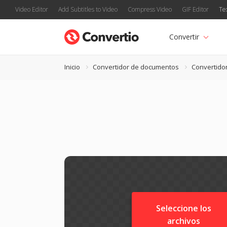
Video Editor
Add Subtitles to Video
Compress Video
GIF Editor
Te
Convertir
Inicio
Convertidor de documentos
Convertido
Seleccione los
archivos