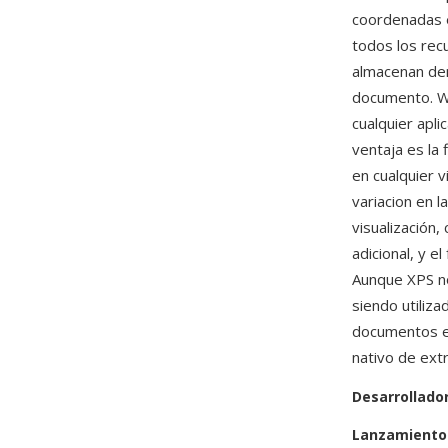
coordenadas e
todos los rec
almacenan den
documento. Wi
cualquier apl
ventaja es la
en cualquier 
variacion en l
visualización
adicional, y 
Aunque XPS no
siendo utiliza
documentos e
nativo de ex
Desarrollado
Lanzamiento 