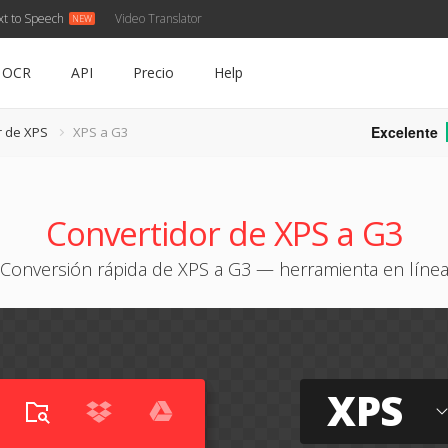
xt to Speech
Video Translator
OCR
API
Precio
Help
Excelente
r de XPS
XPS a G3
Convertidor de XPS a G3
Conversión rápida de XPS a G3 — herramienta en líne
XPS