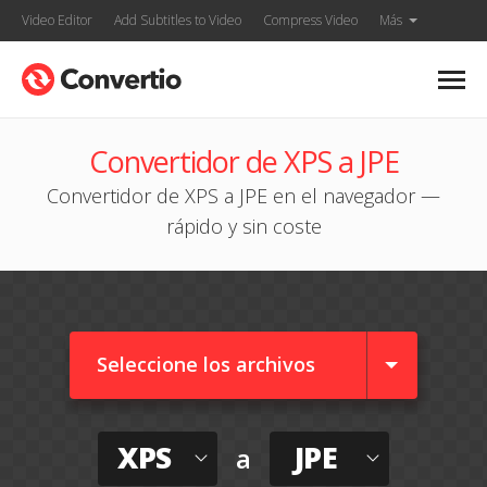
Video Editor
Add Subtitles to Video
Compress Video
Más
Convertidor de XPS a JPE
Convertidor de XPS a JPE en el navegador —
rápido y sin coste
Seleccione los archivos
XPS
JPE
a