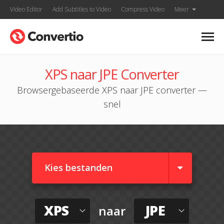
Video Editor
Add Subtitles to Video
Compress Video
Meer
XPS naar JPE Converter
Browsergebaseerde XPS naar JPE converter —
snel
Kies bestanden
XPS
JPE
naar