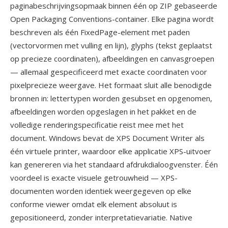
paginabeschrijvingsopmaak binnen één op ZIP gebaseerde
Open Packaging Conventions-container. Elke pagina wordt
beschreven als één FixedPage-element met paden
(vectorvormen met vulling en lijn), glyphs (tekst geplaatst
op precieze coordinaten), afbeeldingen en canvasgroepen
— allemaal gespecificeerd met exacte coordinaten voor
pixelprecieze weergave. Het formaat sluit alle benodigde
bronnen in: lettertypen worden gesubset en opgenomen,
afbeeldingen worden opgeslagen in het pakket en de
volledige renderingspecificatie reist mee met het
document. Windows bevat de XPS Document Writer als
één virtuele printer, waardoor elke applicatie XPS-uitvoer
kan genereren via het standaard afdrukdialoogvenster. Één
voordeel is exacte visuele getrouwheid — XPS-
documenten worden identiek weergegeven op elke
conforme viewer omdat elk element absoluut is
gepositioneerd, zonder interpretatievariatie. Native