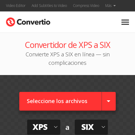
Video Editor
Add Subtitles to Video
Compress Video
Más
Convertidor de XPS a SIX
Convierte XPS a SIX en línea — sin
complicaciones
Seleccione los archivos
XPS
SIX
a