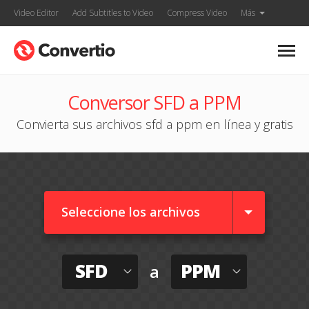
Video Editor
Add Subtitles to Video
Compress Video
Más
Conversor SFD a PPM
Convierta sus archivos sfd a ppm en línea y gratis
Seleccione los archivos
SFD
PPM
a