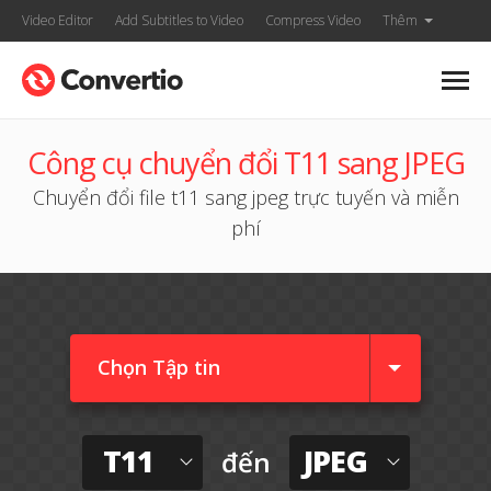
Video Editor
Add Subtitles to Video
Compress Video
Thêm
Công cụ chuyển đổi T11 sang JPEG
Chuyển đổi file t11 sang jpeg trực tuyến và miễn
phí
Chọn Tập tin
T11
JPEG
đến