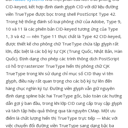
CID-keyed, kết hợp định danh glyph CID với dữ liệu đường
viền TrueType được bọc trong shell PostScript Type 42.
Trong hệ thống đánh số loại phông chữ của Adobe, Type 9,
10 và 11 là các phiên bản CID-keyed tương ứng của Type
1, 3 và 42 — nên Type 11 thực chất là Type 42 CID-keyed,
được thiết kế cho phông chữ TrueType chứa tập glyph rất
lớn, đặc biệt là các bộ ký tự CJK (Trung Quốc, Nhật Bản, Hàn
Quốc). Định dạng cho phép các trình thông dịch PostScript
có hỗ trợ rasterizer TrueType hiển thị phông chữ CJK
TrueType trong khi sử dụng chỉ mục số CID thay vì tên
glyph, điều này rất quan trọng cho các bộ ký tự lên đến
hàng chục nghìn ký tự. Đường viền glyph vẫn giữ nguyên
định dạng spline bậc hai TrueType gốc, bảo toàn các hướng
dẫn gợi ý ban đầu, trong khi lớp CID cung cấp truy cập glyph
và tách tập hiệu quả thông qua tài nguyên CMap. Một ưu
điểm là chất lượng hiển thị TrueType trực tiếp — khác với
việc chuyển đổi đường viền TrueType sang dạng bậc ba