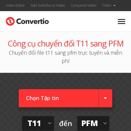
Video Editor
Add Subtitles to Video
Compress Video
Thêm
Công cụ chuyển đổi T11 sang PFM
Chuyển đổi file t11 sang pfm trực tuyến và miễn
phí
Chọn Tập tin
T11
PFM
đến