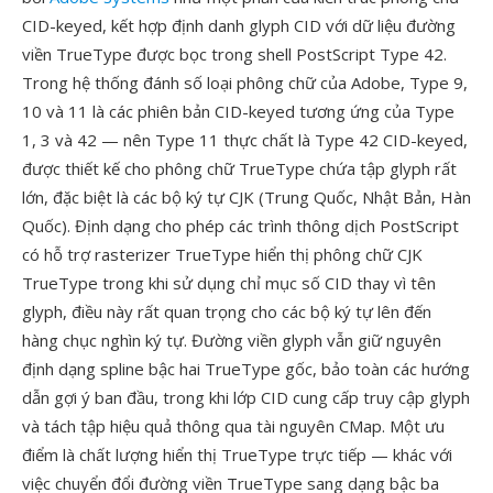
CID-keyed, kết hợp định danh glyph CID với dữ liệu đường
viền TrueType được bọc trong shell PostScript Type 42.
Trong hệ thống đánh số loại phông chữ của Adobe, Type 9,
10 và 11 là các phiên bản CID-keyed tương ứng của Type
1, 3 và 42 — nên Type 11 thực chất là Type 42 CID-keyed,
được thiết kế cho phông chữ TrueType chứa tập glyph rất
lớn, đặc biệt là các bộ ký tự CJK (Trung Quốc, Nhật Bản, Hàn
Quốc). Định dạng cho phép các trình thông dịch PostScript
có hỗ trợ rasterizer TrueType hiển thị phông chữ CJK
TrueType trong khi sử dụng chỉ mục số CID thay vì tên
glyph, điều này rất quan trọng cho các bộ ký tự lên đến
hàng chục nghìn ký tự. Đường viền glyph vẫn giữ nguyên
định dạng spline bậc hai TrueType gốc, bảo toàn các hướng
dẫn gợi ý ban đầu, trong khi lớp CID cung cấp truy cập glyph
và tách tập hiệu quả thông qua tài nguyên CMap. Một ưu
điểm là chất lượng hiển thị TrueType trực tiếp — khác với
việc chuyển đổi đường viền TrueType sang dạng bậc ba