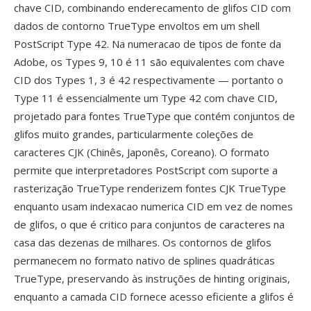
chave CID, combinando enderecamento de glifos CID com
dados de contorno TrueType envoltos em um shell
PostScript Type 42. Na numeracao de tipos de fonte da
Adobe, os Types 9, 10 é 11 são equivalentes com chave
CID dos Types 1, 3 é 42 respectivamente — portanto o
Type 11 é essencialmente um Type 42 com chave CID,
projetado para fontes TrueType que contém conjuntos de
glifos muito grandes, particularmente coleções de
caracteres CJK (Chinês, Japonês, Coreano). O formato
permite que interpretadores PostScript com suporte a
rasterização TrueType renderizem fontes CJK TrueType
enquanto usam indexacao numerica CID em vez de nomes
de glifos, o que é critico para conjuntos de caracteres na
casa das dezenas de milhares. Os contornos de glifos
permanecem no formato nativo de splines quadráticas
TrueType, preservando às instruções de hinting originais,
enquanto a camada CID fornece acesso eficiente a glifos é