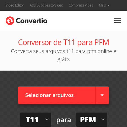
Video Editor
Add Subtitles to Video
Compress Video
Mais
Conversor de T11 para PFM
Converta seus arquivos t11 para pfm online e
grátis
Selecionar arquivos
T11
PFM
para