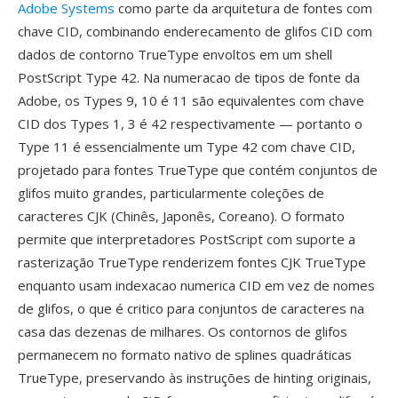
Adobe Systems
como parte da arquitetura de fontes com
chave CID, combinando enderecamento de glifos CID com
dados de contorno TrueType envoltos em um shell
PostScript Type 42. Na numeracao de tipos de fonte da
Adobe, os Types 9, 10 é 11 são equivalentes com chave
CID dos Types 1, 3 é 42 respectivamente — portanto o
Type 11 é essencialmente um Type 42 com chave CID,
projetado para fontes TrueType que contém conjuntos de
glifos muito grandes, particularmente coleções de
caracteres CJK (Chinês, Japonês, Coreano). O formato
permite que interpretadores PostScript com suporte a
rasterização TrueType renderizem fontes CJK TrueType
enquanto usam indexacao numerica CID em vez de nomes
de glifos, o que é critico para conjuntos de caracteres na
casa das dezenas de milhares. Os contornos de glifos
permanecem no formato nativo de splines quadráticas
TrueType, preservando às instruções de hinting originais,