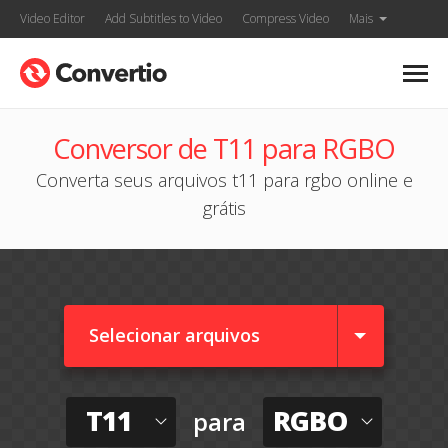
Video Editor
Add Subtitles to Video
Compress Video
Mais
Conversor de T11 para RGBO
Converta seus arquivos t11 para rgbo online e
grátis
Selecionar arquivos
T11
RGBO
para