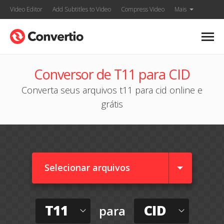
Video Editor
Add Subtitles to Video
Compress Video
Mais
Conversor de T11 para CID
Converta seus arquivos t11 para cid online e
grátis
Selecionar arquivos
T11
CID
para