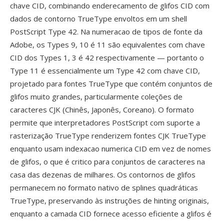
chave CID, combinando enderecamento de glifos CID com
dados de contorno TrueType envoltos em um shell
PostScript Type 42. Na numeracao de tipos de fonte da
Adobe, os Types 9, 10 é 11 são equivalentes com chave
CID dos Types 1, 3 é 42 respectivamente — portanto o
Type 11 é essencialmente um Type 42 com chave CID,
projetado para fontes TrueType que contém conjuntos de
glifos muito grandes, particularmente coleções de
caracteres CJK (Chinês, Japonês, Coreano). O formato
permite que interpretadores PostScript com suporte a
rasterização TrueType renderizem fontes CJK TrueType
enquanto usam indexacao numerica CID em vez de nomes
de glifos, o que é critico para conjuntos de caracteres na
casa das dezenas de milhares. Os contornos de glifos
permanecem no formato nativo de splines quadráticas
TrueType, preservando às instruções de hinting originais,
enquanto a camada CID fornece acesso eficiente a glifos é