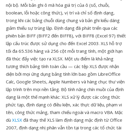
nội bộ. Mỗi bản ghi ô mã hóa giá trị của ô (số, chuỗi,
boolean, lỗi hoặc công thức), vị trí và chỉ số định dạng,
trong khi các bảng chuỗi dùng chung và bản ghi kiểu dáng
giảm thiểu sự trùng lặp. Định dạng đã phát triển qua các
phiên bản BIFF (BIFF2 đến BIFF8), với BIFF8 (Excel 97) thiết
lập cấu trúc được sử dụng cho đến Excel 2003. XLS hỗ trợ
tối đa 65.536 hàng và 256 cột mỗi trang tính, một giới hạn
đã thúc đẩy việc tạo ra XLSX. Một ưu điểm là khả năng
tương thích bảng tính toàn cầu — các tệp XLS được nhận
diện bởi mọi ứng dụng bảng tính lớn bao gồm LibreOffice
Calc, Google Sheets, Apple Numbers và hàng chục thư viện
lập trình trên mọi nền tảng. Bộ tính năng chín muồi của định
dạng là một thế mạnh khác: XLS xử lý được các công thức
phức tạp, định dạng có điều kiện, xác thực dữ liệu, phạm vi
tên, công thức mảng, tham chiếu ngoài và macro VBA. Mặc
dù
XLSX
đã thay thế XLS làm định dạng mặc định từ Office
2007, định dạng nhị phân vẫn tồn tại trong các tổ chức tài