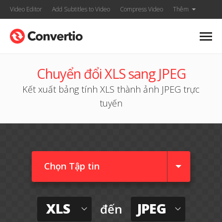
Video Editor
Add Subtitles to Video
Compress Video
Thêm
Chuyển đổi XLS sang JPEG
Kết xuất bảng tính XLS thành ảnh JPEG trực
tuyến
Chọn Tập tin
XLS
JPEG
đến