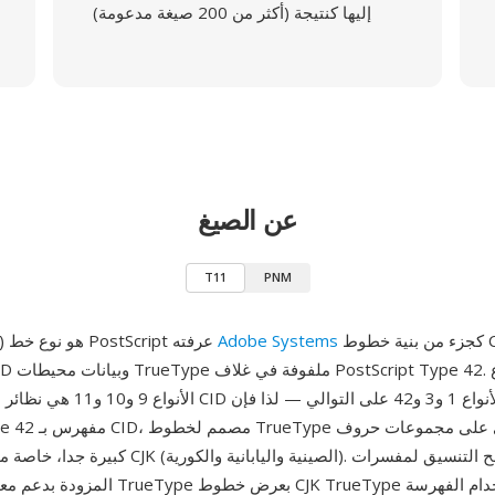
إليها كنتيجة (أكثر من 200 صيغة مدعومة)
عن الصيغ
T11
PNM
كجزء من بنية خطوط CID، يجمع بين
Adobe Systems
T11 (Type 11) هو نوع خط PostScript عرفته
كبيرة جدا، خاصة مجموعات أحرف CJK (الصينية والي