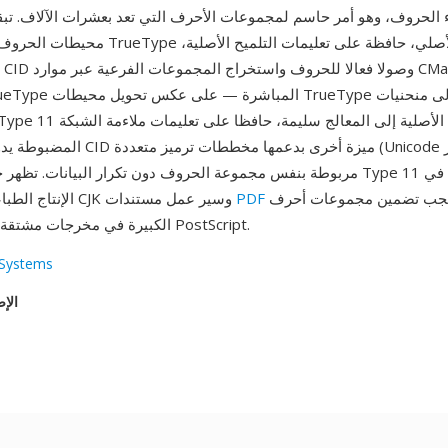
محيطات الحروف بتنسيق شرائح TrueType التربيعية 
المضبوطة يدويا. توفر فهرسة CID ميزة أخرى
حيث يجب تضمين مجموعات أحرف
PDF
الإنتاج الطباعي الاحترافي لـ CJK وسير عمل مستندات
TrueType الكبيرة في مخرجات مشتقة من PostScript.
Systems
الإص