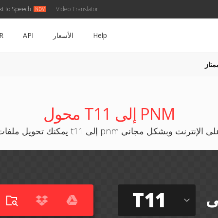
xt to Speech
Video Translator
Help
الأسعار
API
R
متاز
محول T11 إلى PNM
كنك تحويل ملفات t11 إلى pnm على الإنترنت وبشكل مجاني
T11
ى