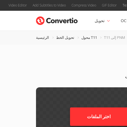
Video Editor
Add Subtitles to Video
Compress Video
GIF Editor
Te
OC
تحويل
T11 إلى PNM
محول T11
تحويل الخط
الرئيسية
اختر الملفات