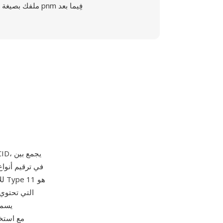
ملفك بصيغة pnm فِيما بعد