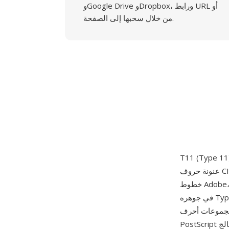
وGoogle Drive وDropbox، ورابط URL أو
من خلال سحبها إلى الصفحة.
عنونة حروف CID وبيانات محيطات TrueType ملفوفة في غلاف PostScript Type 42. في ترقيم أنواع
خطوط Adobe، الأنواع 9 و10 و11 هي نظائر CID للأنواع 1 و3 و42 على التوالي — لذا فإن Type 11 هو
في جوهره Type 42 مفهرس بـ CID، مصمم لخطوط TrueType التي تحتوي على مجموعات حروف
ابانية والكورية). يسمح التنسيق لمفسرات
PostScript المزودة بدعم معالج TrueType بعرض خطوط CJK TrueType مع استخدام الفهرسة