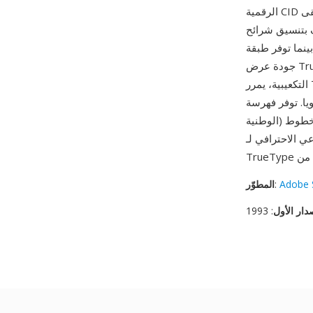
الرقمية CID بدلا من أسماء الحروف، وهو أمر حاسم لمجموعات الأحرف التي تعد بعشرات الآلاف. تبقى
الأصلي، حافظة على تعليمات التلميح الأصلية،
بينما توفر طبقة CID وصولا فعالا للحروف واستخراج المجموعات الفرعية عبر موارد CMap. من مزاياه
جودة عرض TrueType المباشرة — على عكس تحويل محيطات TrueType إلى منحنيات PostScript
التكعيبية، يمرر Type 11 المحيطات الأصلية إلى المعالج سليمة، حافظا على تعليمات ملاءمة الشبكة
 بدعمها مخططات ترميز متعددة (Unicode والمعايير
الوطنية) مربوطة بنفس مجموعة الحروف دون تكرار البيانات. تظهر خطوط Type 11 بشكل أساسي في
Adobe 
:
المطوّر
دار الأول
: 1993