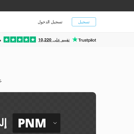
تسجيل
تسجيل الدخول
تقييم على
10,220
م
يم
PNM
إل