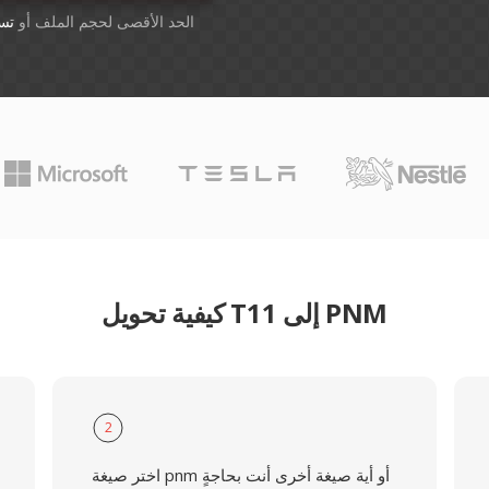
أسقِط الملفات هنا. 1 GB الحد الأقصى لحجم الملف أو
تس
كيفية تحويل T11 إلى PNM
2
اختر صيغة pnm أو أية صيغة أخرى أنت بحاجةٍ