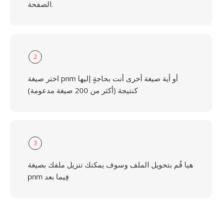
الصفحة.
2
اختر صيغة pnm أو أية صيغة أخرى أنت بحاجةٍ إليها
كنتيجة (أكثر من 200 صيغة مدعومة)
3
هيا قُم بتحويل الملف وسوف يمكنك تنزيل ملفك بصيغة
pnm فِيما بعد