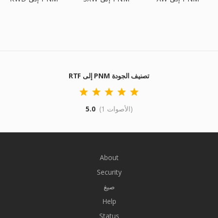
RTF إلى PNM تصنيف الجودة
(1 الأصوات)
5.0
About
Security
صيغ
Help
Status