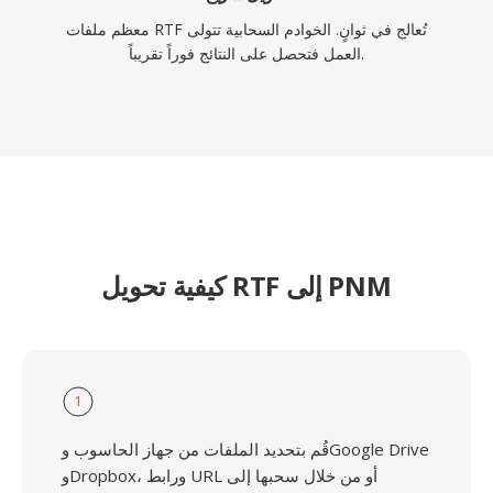
معظم ملفات RTF تُعالج في ثوانٍ. الخوادم السحابية تتولى
العمل فتحصل على النتائج فوراً تقريباً.
كيفية تحويل RTF إلى PNM
1
قُم بتحديد الملفات من جهاز الحاسوب وGoogle Drive
وDropbox، ورابط URL أو من خلال سحبها إلى