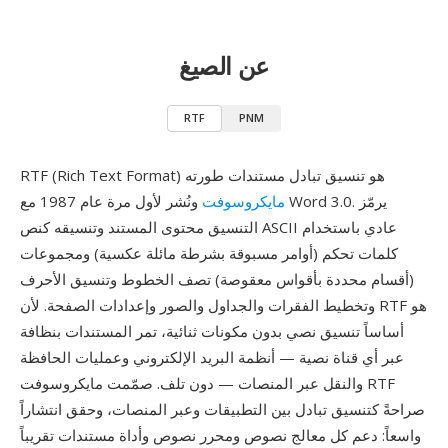
عن الصيغ
RTF
PNM
RTF (Rich Text Format) هو تنسيق تبادل مستندات طورته
مايكروسوفت
ونُشر لأول مرة عام 1987 مع Word 3.0. يرمّز
التنسيق محتوى المستند وتنسيقه كنص ASCII عادي باستخدام
كلمات تحكم (أوامر مسبوقة بشرطة مائلة عكسية) ومجموعات
(أقسام محددة بأقواس معقوصة) تصف الخطوط وتنسيق الأحرف
وتخطيط الفقرات والجداول والصور وإعدادات الصفحة. لأن RTF هو
أساساً تنسيق نصي بدون مكونات ثنائية، تمر المستندات بنظافة
عبر أي قناة نصية — أنظمة البريد الإلكتروني وعمليات الحافظة
والنقل عبر المنصات — دون تلف. صمّمت مايكروسوفت RTF
صراحةً كتنسيق تبادل بين التطبيقات وعبر المنصات، وحقق انتشاراً
واسعاً: دعم كل معالج نصوص ومحرر نصوص وأداة مستندات تقريباً