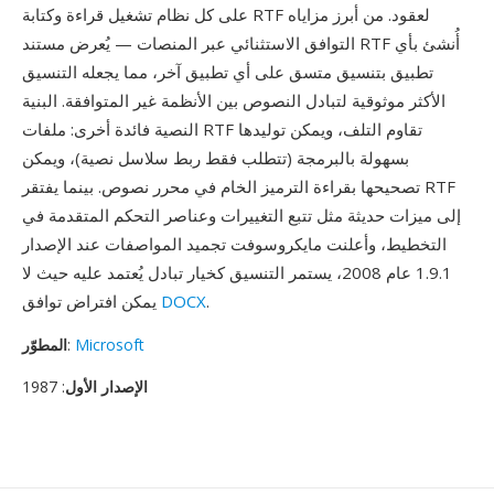
على كل نظام تشغيل قراءة وكتابة RTF لعقود. من أبرز مزاياه
التوافق الاستثنائي عبر المنصات — يُعرض مستند RTF أُنشئ بأي
تطبيق بتنسيق متسق على أي تطبيق آخر، مما يجعله التنسيق
الأكثر موثوقية لتبادل النصوص بين الأنظمة غير المتوافقة. البنية
النصية فائدة أخرى: ملفات RTF تقاوم التلف، ويمكن توليدها
بسهولة بالبرمجة (تتطلب فقط ربط سلاسل نصية)، ويمكن
تصحيحها بقراءة الترميز الخام في محرر نصوص. بينما يفتقر RTF
إلى ميزات حديثة مثل تتبع التغييرات وعناصر التحكم المتقدمة في
التخطيط، وأعلنت مايكروسوفت تجميد المواصفات عند الإصدار
1.9.1 عام 2008، يستمر التنسيق كخيار تبادل يُعتمد عليه حيث لا
.
DOCX
يمكن افتراض توافق
Microsoft
:
المطوّر
الإصدار الأول
: 1987