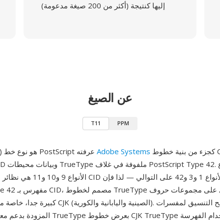
إليها كنتيجة (أكثر من 200 صيغة مدعومة)
عن الصيغ
T11
PPM
كجزء من بنية خطوط CID، يجمع بين
Adobe Systems
T11 (Type 11) هو نوع خط PostScript عرفته
كبيرة جدا، خاصة مجموعات أحرف CJK (الصينية والي