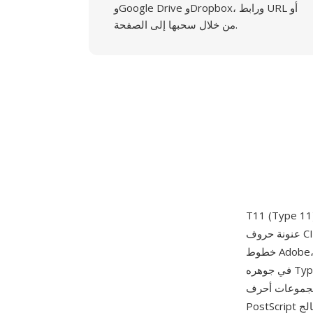
وGoogle Drive وDropbox، ورابط URL أو
من خلال سحبها إلى الصفحة.
عنونة حروف CID وبيانات محيطات TrueType ملفوفة في غلاف PostScript Type 42. في ترقيم أنواع
خطوط Adobe، الأنواع 9 و10 و11 هي نظائر CID للأنواع 1 و3 و42 على التوالي — لذا فإن Type 11 هو
في جوهره Type 42 مفهرس بـ CID، مصمم لخطوط TrueType التي تحتوي على مجموعات حروف
ابانية والكورية). يسمح التنسيق لمفسرات
PostScript المزودة بدعم معالج TrueType بعرض خطوط CJK TrueType مع استخدام الفهرسة