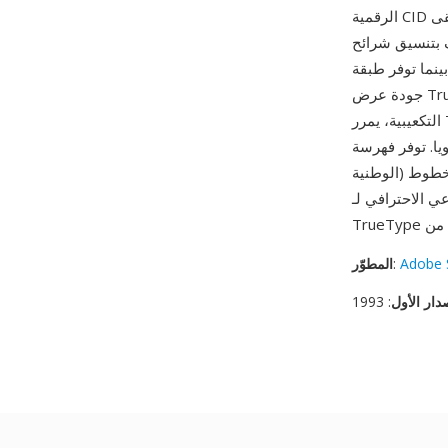
الرقمية CID بدلا من أسماء الحروف، وهو أمر حاسم لمجموعات الأحرف التي تعد بعشرات الآلاف. تبقى
الأصلي، حافظة على تعليمات التلميح الأصلية،
بينما توفر طبقة CID وصولا فعالا للحروف واستخراج المجموعات الفرعية عبر موارد CMap. من مزاياه
جودة عرض TrueType المباشرة — على عكس تحويل محيطات TrueType إلى منحنيات PostScript
التكعيبية، يمرر Type 11 المحيطات الأصلية إلى المعالج سليمة، حافظا على تعليمات ملاءمة الشبكة
 بدعمها مخططات ترميز متعددة (Unicode والمعايير
الوطنية) مربوطة بنفس مجموعة الحروف دون تكرار البيانات. تظهر خطوط Type 11 بشكل أساسي في
Adobe 
:
المطوّر
دار الأول
: 1993