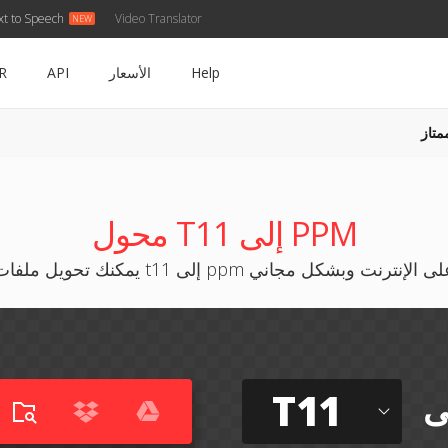
xt to Speech
Video Translator
Help
الأسعار
API
R
متاز
محول T11 إلى PPM
كنك تحويل ملفات t11 إلى ppm على الإنترنت وبشكل مجاني
T11
ى