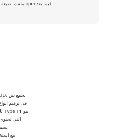
ملفك بصيغة ppm فِيما بعد