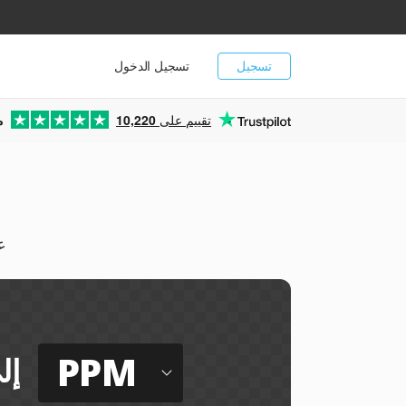
تسجيل
تسجيل الدخول
تقييم على
10,220
م
يم
PPM
إل