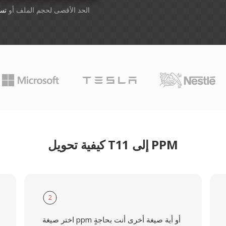
أسقِط الملفات هنا. 1 GB الحد الأقصى لحجم الملف أو
تس
كيفية تحويل T11 إلى PPM
2
اختر صيغة ppm أو أية صيغة أخرى أنت بحاجةٍ