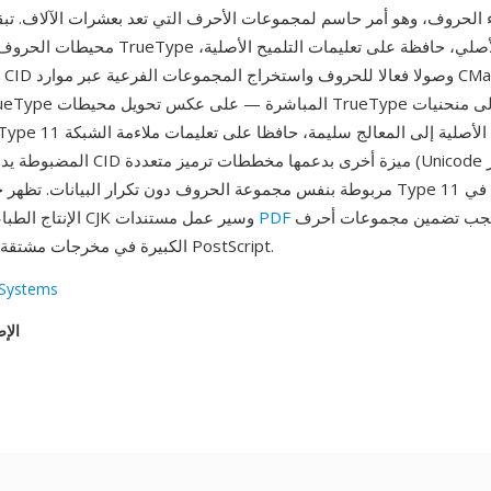
محيطات الحروف بتنسيق شرائح TrueType التربيعية 
المضبوطة يدويا. توفر فهرسة CID ميزة أخرى
حيث يجب تضمين مجموعات أحرف
PDF
الإنتاج الطباعي الاحترافي لـ CJK وسير عمل مستندات
TrueType الكبيرة في مخرجات مشتقة من PostScript.
Systems
الإص