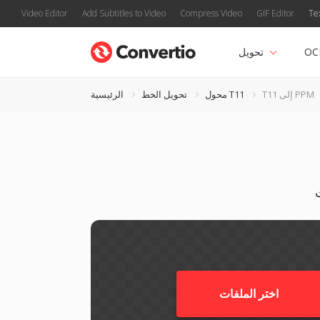
Video Editor
Add Subtitles to Video
Compress Video
GIF Editor
Te
OC
تحويل
T11 إلى PPM
محول T11
تحويل الخط
الرئيسية
اختر الملفات