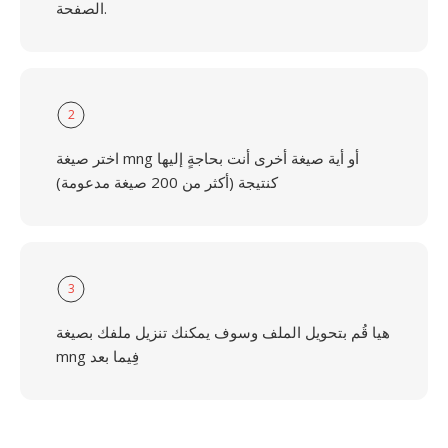
الصفحة.
2
اختر صيغة mng أو أية صيغة أخرى أنت بحاجةٍ إليها
كنتيجة (أكثر من 200 صيغة مدعومة)
3
هيا قُم بتحويل الملف وسوف يمكنك تنزيل ملفك بصيغة
mng فِيما بعد