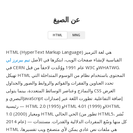
عن الصيغ
HTML
MNG
HTML (HyperText Markup Language) هي لغة الترميز
القياسية لإنشاء صفحات الويب، ابتكرها في الأصل
تيم بيرنرز لي
في CERN عام 1991 ووُحّدت لاحقاً من قبل W3C وWHATWG.
تهيكل HTML المحتوى باستخدام نظام من الوسوم المتداخلة التي
تحدد العناوين والفقرات والقوائم والروابط والصور والجداول
والنماذج وعناصر الوسائط المتعددة، بينما يتولى CSS العرض
البصري وJavaScript إضافة التفاعلية. تطورت اللغة عبر إصدارات
رئيسية — HTML 2.0 (1995) وHTML 4.01 (1999) وXHTML
1.0 (2000) ومعيار HTML الحي الحالي (تطور من HTML5، نُشر
عام 2014) — كل منها وسّع المفردات الدلالية والقدرات. مستندات
HTML هي ملفات نص عادي يمكن لأي متصفح ويب تفسيرها،