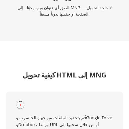
الصق أي عنوان ويب وحوّله إلى MNG — لا حاجة لتحميل
الصفحة أو حفظها يدوياً مسبقاً.
كيفية تحويل HTML إلى MNG
1
قُم بتحديد الملفات من جهاز الحاسوب وGoogle Drive
وDropbox، ورابط URL أو من خلال سحبها إلى