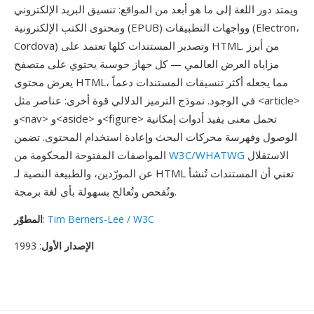
ويمتد دور اللغة إلى ما هو أبعد من المواقع: تنسيق البريد الإلكتروني
ومحتوى الكتب الإلكترونية (EPUB) وواجهات التطبيقات (Electron،
Cordova) وتصدير المستندات كلها تعتمد على HTML. من أبرز
مزاياه العرض العالمي — كل جهاز حوسبة يحتوي على متصفح
يعرض محتوى HTML، مما يجعله أكثر تنسيقات المستندات دعماً
في الوجود. نموذج الترميز الدلالي قوة أخرى: عناصر مثل <article>
و<nav> و<aside> و<figure> تحمل معنى يفيد أدوات إمكانية
الوصول وفهرسة محركات البحث وإعادة استخدام المحتوى. تضمن
الاستقلال
W3C/WHATWG
المواصفات المفتوحة المحكومة من
عن المورّدين، والطبيعة النصية لـ HTML تعني أن المستندات تُنشأ
وتُفحص وتُعالج بسهولة بأي لغة برمجة.
Tim Berners-Lee / W3C
:
المطوّر
الإصدار الأول
: 1993