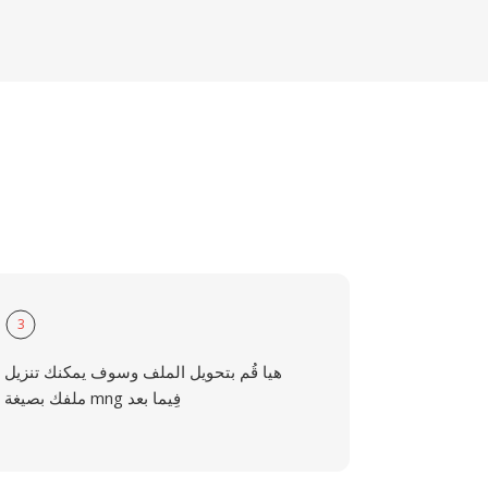
3
هيا قُم بتحويل الملف وسوف يمكنك تنزيل
ملفك بصيغة mng فِيما بعد