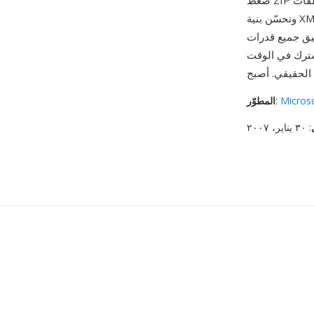
ضغط ZIP المدمج قوة عملية أخرى — ملفات DOCX أصغر بشكل ملحوظ من ملفات DOC المكافئة،
وتحسّن بنية XML المعيارية استرداد الأعطال حيث لا يؤدي التلف في جزء واحد بالضرورة إلى تدمير
في ذلك SmartArt وعناصر التحكم في
شترك في الوقت
Micros
:
المطوّر
: ٣٠ يناير، ٢٠٠٧