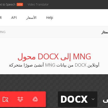
xt to Speech
Video Translator
Help
الأسعار
API
R
متاز
DOCX إلى 
محول DOCX إلى MNG
أنشئ صورًا متحركة MNG من بيانات DOCX أونلاين
DOCX
ى