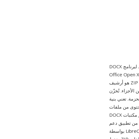
E والمعتمد كمعيار ISO/IEC 29500. ملف DOCX
هو أرشيف ZIP يحتوي على مستندات XML تصف جسم المستند (document.xml) والأنماط والسمات
الأجزاء. تُخزّن
نية XML أن محتوى
حتوى من ملفات
DOCX باستخدام مكتبات XML القياسية بأي لغة برمجة دون الحاجة لـ Word. من أبرز مزاياه الانفتاح
يُقرأ ويُكتب التنسيق
بواسطة LibreOffice وGoogle Docs وApple Pages وعشرات الأدوات الأخرى عبر جميع المنصات.