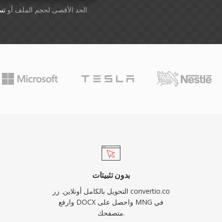
أسقِط الملفات هنا. 1 GB الحد الأقصى لحجم الملف أو
تس
بدون تثبيتات
التحويل بالكامل أونلاين. زر convertio.co
وارفع DOCX واحصل على MNG في
متصفحك.