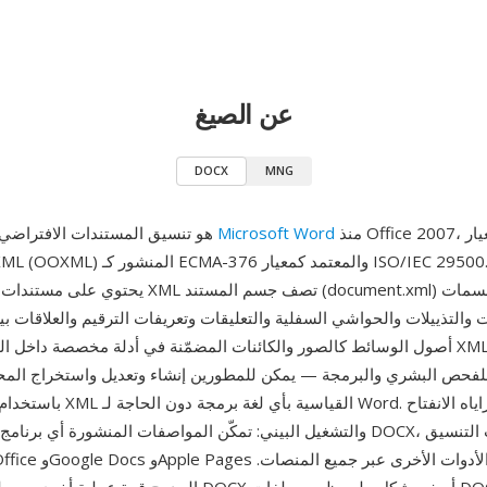
عن الصيغ
DOCX
MNG
منذ Office 2007، ويستند إلى معيار
Microsoft Word
DOCX هو تنسيق المستندات الافتراضي لبرنامج
Office Open XML (OOXML) المنشور كـ CMA-376
 والتذييلات والحواشي السفلية والتعليقات وتعريفات الترقيم والعلاقات بين 
أصول الوسائط كالصور والكائنات المضمّنة في أدلة مخصصة داخل الحزمة. تعني ب
للفحص البشري والبرمجة — يمكن للمطورين إنشاء وتعديل واستخراج الم
والتشغيل البيني: تمكّن المواصفات المنشورة أي برنامج من تطبيق دعم DOCX، و