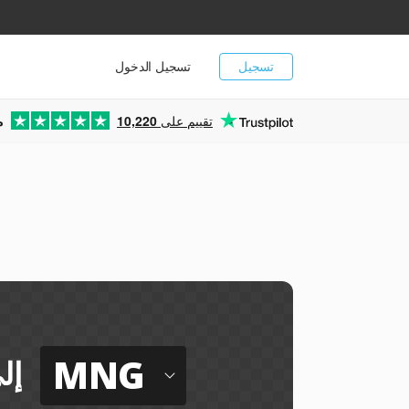
تسجيل
تسجيل الدخول
تقييم على
10,220
م
MNG
إل