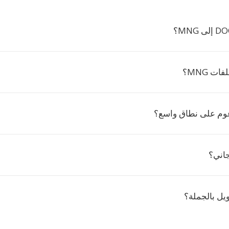
ت MNG؟
جاني؟
يل بالجملة؟