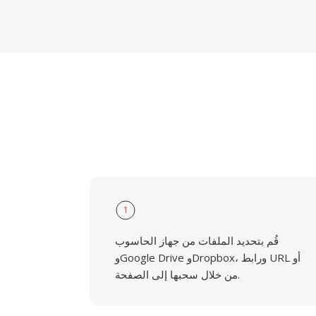
1
قُم بتحديد الملفات من جهاز الحاسوب
وGoogle Drive وDropbox، ورابط URL أو
من خلال سحبها إلى الصفحة.