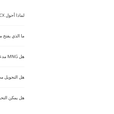
لماذا أحول DOCX إلى MNG؟
ما الذي يفتح ملفا
هل MNG مدعوم على نطاق واسع؟
هل التحويل م
هل يمكن التحو