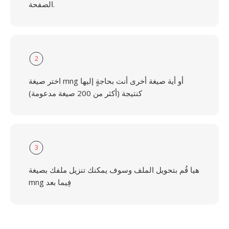
الصفحة.
2
اختر صيغة mng أو أية صيغة أخرى أنت بحاجةٍ إليها
كنتيجة (أكثر من 200 صيغة مدعومة)
3
هيا قُم بتحويل الملف وسوف يمكنك تنزيل ملفك بصيغة
mng فِيما بعد