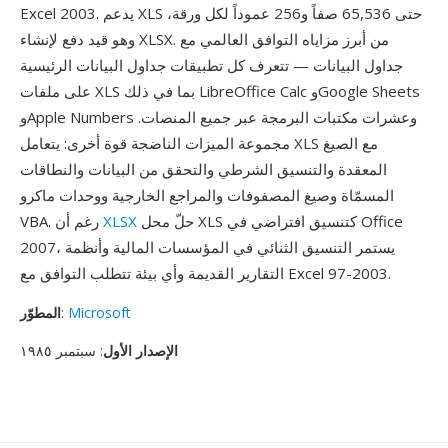
Excel 2003. يدعم XLS حتى 65,536 صفاً و256 عموداً لكل ورقة،
وهو قيد دفع لإنشاء XLSX. من أبرز مزاياه التوافق العالمي مع
جداول البيانات — تتعرف كل تطبيقات جداول البيانات الرئيسية
على ملفات XLS بما في ذلك LibreOffice Calc وGoogle Sheets
وApple Numbers وعشرات مكتبات البرمجة عبر جميع المنصات.
مجموعة الميزات الناضجة قوة أخرى: يتعامل XLS مع الصيغ
المعقدة والتنسيق الشرطي والتحقق من البيانات والنطاقات
المسمّاة وصيغ المصفوفات والمراجع الخارجية ووحدات ماكرو
حلّ محل XLS كتنسيق افتراضي في Office
XLSX
VBA. رغم أن
2007، يستمر التنسيق الثنائي في المؤسسات المالية وأنظمة
التقارير القديمة وأي بيئة تتطلب التوافق مع Excel 97-2003.
Microsoft
:
المطوّر
الإصدار الأول
: سبتمبر ١٩٨٥