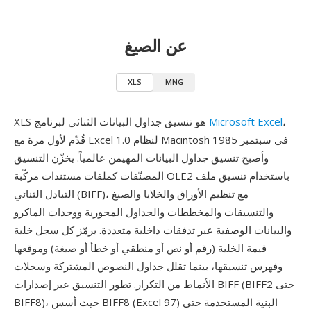
عن الصيغ
XLS
MNG
،
Microsoft Excel
XLS هو تنسيق جداول البيانات الثنائي لبرنامج
قُدّم لأول مرة مع Excel 1.0 لنظام Macintosh في سبتمبر 1985
وأصبح تنسيق جداول البيانات المهيمن عالمياً. يخزّن التنسيق
المصنّفات كملفات مستندات مركّبة OLE2 باستخدام تنسيق ملف
التبادل الثنائي (BIFF)، مع تنظيم الأوراق والخلايا والصيغ
والتنسيقات والمخططات والجداول المحورية ووحدات الماكرو
والبيانات الوصفية عبر تدفقات داخلية متعددة. يرمّز كل سجل خلية
قيمة الخلية (رقم أو نص أو منطقي أو خطأ أو صيغة) وموقعها
وفهرس تنسيقها، بينما تقلل جداول النصوص المشتركة وسجلات
الأنماط من التكرار. تطور التنسيق عبر إصدارات BIFF (BIFF2 حتى
BIFF8)، حيث أسس BIFF8 (Excel 97) البنية المستخدمة حتى