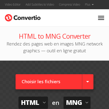
Video Editor
Add Subtitles to Video
Compress Video
Plus
HTML to MNG Converter
Rendez des pages web en images MNG network
graphics — outil en ligne gratuit
Choisir les fichiers
HTML
MNG
en