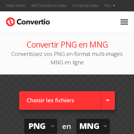
Video Editor
Add Subtitles to Video
Compress Video
Plus
Convertir PNG en MNG
Convertissez vos PNG en format multi-images
MNG en ligne
Choisir les fichiers
PNG
MNG
en