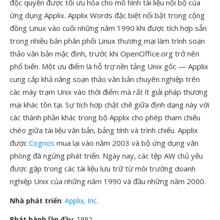
độc quyền được tối ưu hóa cho mô hình tài liệu nội bộ của
ứng dụng Applix. Applix Words đặc biệt nổi bật trong cộng
đồng Linux vào cuối những năm 1990 khi được tích hợp sẵn
trong nhiều bản phân phối Linux thương mại làm trình soạn
thảo văn bản mặc định, trước khi OpenOffice.org trở nên
phổ biến. Một ưu điểm là hỗ trợ nền tảng Unix gốc — Applix
cung cấp khả năng soạn thảo văn bản chuyên nghiệp trên
các máy trạm Unix vào thời điểm mà rất ít giải pháp thương
mại khác tồn tại. Sự tích hợp chặt chẽ giữa định dạng này với
các thành phần khác trong bộ Applix cho phép tham chiếu
chéo giữa tài liệu văn bản, bảng tính và trình chiếu. Applix
được
Cognos
mua lại vào năm 2003 và bộ ứng dụng văn
phòng đã ngừng phát triển. Ngày nay, các tệp AW chủ yếu
được gặp trong các tài liệu lưu trữ từ môi trường doanh
nghiệp Unix của những năm 1990 và đầu những năm 2000.
Nhà phát triển
:
Applix, Inc.
Phát hành lần đầu
: 1992