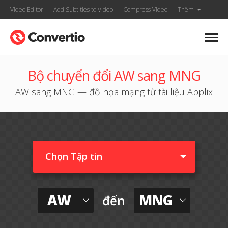
Video Editor
Add Subtitles to Video
Compress Video
Thêm
Bộ chuyển đổi AW sang MNG
AW sang MNG — đồ họa mạng từ tài liệu Applix
Chọn Tập tin
AW
MNG
đến