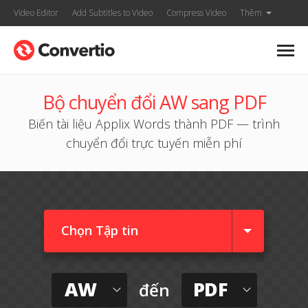
Video Editor
Add Subtitles to Video
Compress Video
Thêm
Bộ chuyển đổi AW sang PDF
Biến tài liệu Applix Words thành PDF — trình
chuyển đổi trực tuyến miễn phí
Chọn Tập tin
AW
PDF
đến