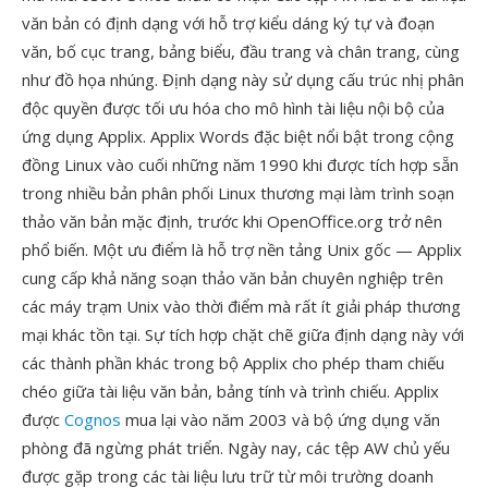
văn bản có định dạng với hỗ trợ kiểu dáng ký tự và đoạn
văn, bố cục trang, bảng biểu, đầu trang và chân trang, cùng
như đồ họa nhúng. Định dạng này sử dụng cấu trúc nhị phân
độc quyền được tối ưu hóa cho mô hình tài liệu nội bộ của
ứng dụng Applix. Applix Words đặc biệt nổi bật trong cộng
đồng Linux vào cuối những năm 1990 khi được tích hợp sẵn
trong nhiều bản phân phối Linux thương mại làm trình soạn
thảo văn bản mặc định, trước khi OpenOffice.org trở nên
phổ biến. Một ưu điểm là hỗ trợ nền tảng Unix gốc — Applix
cung cấp khả năng soạn thảo văn bản chuyên nghiệp trên
các máy trạm Unix vào thời điểm mà rất ít giải pháp thương
mại khác tồn tại. Sự tích hợp chặt chẽ giữa định dạng này với
các thành phần khác trong bộ Applix cho phép tham chiếu
chéo giữa tài liệu văn bản, bảng tính và trình chiếu. Applix
được
Cognos
mua lại vào năm 2003 và bộ ứng dụng văn
phòng đã ngừng phát triển. Ngày nay, các tệp AW chủ yếu
được gặp trong các tài liệu lưu trữ từ môi trường doanh