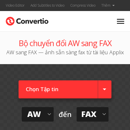
Video Editor
Add Subtitles to Video
Compress Video
Thêm
Bộ chuyển đổi AW sang FAX
AW sang FAX — ảnh sẵn sàng fax từ tài liệu Applix
Chọn Tập tin
AW
FAX
đến