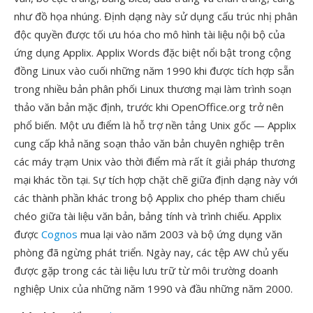
như đồ họa nhúng. Định dạng này sử dụng cấu trúc nhị phân
độc quyền được tối ưu hóa cho mô hình tài liệu nội bộ của
ứng dụng Applix. Applix Words đặc biệt nổi bật trong cộng
đồng Linux vào cuối những năm 1990 khi được tích hợp sẵn
trong nhiều bản phân phối Linux thương mại làm trình soạn
thảo văn bản mặc định, trước khi OpenOffice.org trở nên
phổ biến. Một ưu điểm là hỗ trợ nền tảng Unix gốc — Applix
cung cấp khả năng soạn thảo văn bản chuyên nghiệp trên
các máy trạm Unix vào thời điểm mà rất ít giải pháp thương
mại khác tồn tại. Sự tích hợp chặt chẽ giữa định dạng này với
các thành phần khác trong bộ Applix cho phép tham chiếu
chéo giữa tài liệu văn bản, bảng tính và trình chiếu. Applix
được
Cognos
mua lại vào năm 2003 và bộ ứng dụng văn
phòng đã ngừng phát triển. Ngày nay, các tệp AW chủ yếu
được gặp trong các tài liệu lưu trữ từ môi trường doanh
nghiệp Unix của những năm 1990 và đầu những năm 2000.