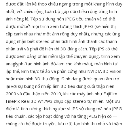
được đặt liền kề theo chiều ngang trong một khung hình duy
nhất, với chiều rộng toàn bộ gấp đôi chiều rộng từng hình
ảnh riêng lẻ. Tệp sử dụng nén JPEG tiêu chuẩn và có thể
được mở bởi mọi trình xem tương thích JPEG (sẽ hiển thị
cặp cạnh nhau như một ảnh rộng duy nhất), nhưng các ứng
dụng nhận biết stereo phân tích hình ảnh thành các thành
phần trái và phải để hiển thị 3D đúng cách. Tệp JPS có thể
được xem bằng phần mềm lập thể chuyên dụng, trình xem
anaglyph (tạo hình ảnh đỏ-lam cho kính màu), màn hình tự
lập thể, kính thực tế ảo và phần cứng như NVIDIA 3D Vision
hoặc màn hình 3D thụ động. Định dạng được quan tâm trở
lại với sự bùng nổ nhiếp ảnh 3D tiêu dùng cuối thập niên
2000 và đầu thập niên 2010, khi các máy ảnh như Fujifilm
FinePix Real 3D W1/W3 chụp cặp stereo tự nhiên. Một ưu
điểm là tính tương thích ngược: vì JPS sử dụng mã hóa JPEG
tiêu chuẩn, các tệp hoạt động với hạ tầng JPEG hiện có —
chúng có thể được truyền, lưu trữ, tạo hình thu nhỏ và thậm