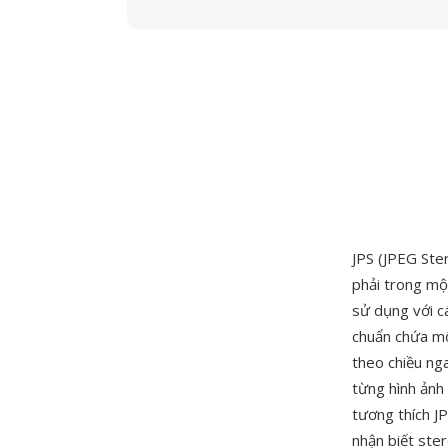
JPS (JPEG Ster
phải trong mộ
sử dụng với cá
chuẩn chứa mộ
theo chiều ng
từng hình ảnh
tương thích J
nhận biết ster