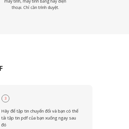
máy tính, máy tính bảng hay điện
thoại. Chỉ cần trình duyệt.
F
3
Hãy để tập tin chuyển đổi và bạn có thể
tải tập tin pdf của bạn xuống ngay sau
đó