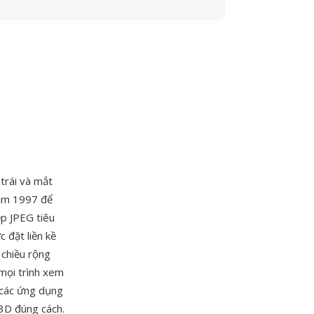
 trái và mắt
năm 1997 để
ệp JPEG tiêu
 đặt liền kề
 chiều rộng
 mọi trình xem
 các ứng dụng
 3D đúng cách.