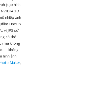
ph (tạo hình
hư NVIDIA 3D
 nổ nhiếp ảnh
ifilm FinePix
: vì JPS sử
úng có thể
au) mà không
hác — không
ị hình ảnh
Photo Maker
,