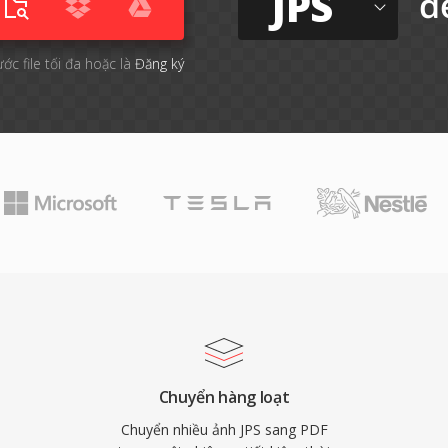
JPS
đ
ước file tối đa hoặc là
Đăng ký
Chuyển hàng loạt
Chuyển nhiều ảnh JPS sang PDF