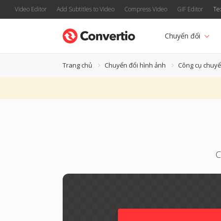
Video Editor
Add Subtitles to Video
Compress Video
GIF Editor
Te
Chuyển đổi
Trang chủ
Chuyển đổi hình ảnh
Công cụ chuyể
C