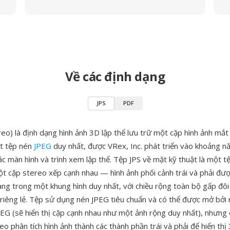
Về các định dạng
JPS
PDF
eo) là định dạng hình ảnh 3D lập thể lưu trữ một cặp hình ảnh mắt
t tệp nén
JPEG
duy nhất, được VRex, Inc. phát triển vào khoảng 
c màn hình và trình xem lập thể. Tệp JPS về mặt kỹ thuật là một t
t cặp stereo xếp cạnh nhau — hình ảnh phối cảnh trái và phải được
ang trong một khung hình duy nhất, với chiều rộng toàn bộ gấp đôi
 riêng lẻ. Tệp sử dụng nén JPEG tiêu chuẩn và có thể được mở bởi
PEG (sẽ hiển thị cặp cạnh nhau như một ảnh rộng duy nhất), nhưng
eo phân tích hình ảnh thành các thành phần trái và phải để hiển thị