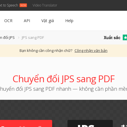
xt to Speech
Video Translator
OCR
API
Vật giá
Help
Xuất sắc
n đổi JPS
JPS sang PDF
Bạn không cần công nhận chữ?
Công nhận văn bản
Chuyển đổi JPS sang PDF
huyển đổi JPS sang PDF nhanh — không cần phần m