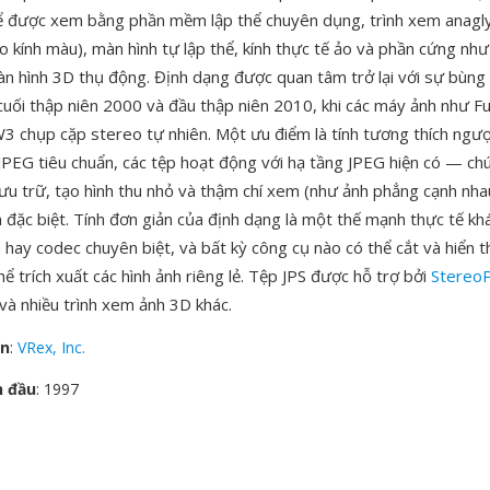
ể được xem bằng phần mềm lập thể chuyên dụng, trình xem anagly
o kính màu), màn hình tự lập thể, kính thực tế ảo và phần cứng n
àn hình 3D thụ động. Định dạng được quan tâm trở lại với sự bùng
uối thập niên 2000 và đầu thập niên 2010, khi các máy ảnh như Fuj
 chụp cặp stereo tự nhiên. Một ưu điểm là tính tương thích ngược
PEG tiêu chuẩn, các tệp hoạt động với hạ tầng JPEG hiện có — ch
lưu trữ, tạo hình thu nhỏ và thậm chí xem (như ảnh phẳng cạnh nh
đặc biệt. Tính đơn giản của định dạng là một thế mạnh thực tế k
hay codec chuyên biệt, và bất kỳ công cụ nào có thể cắt và hiển th
ể trích xuất các hình ảnh riêng lẻ. Tệp JPS được hỗ trợ bởi
Stereo
à nhiều trình xem ảnh 3D khác.
ển
:
VRex, Inc.
n đầu
: 1997