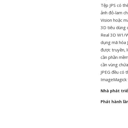
Tệp JPS có th
ảnh đỏ-lam ch
Vision hoặc m
3D tiêu dùng c
Real 3D W1/W3
dụng mã hóa J
được truyền, 
cần phần mềm 
cần vùng chứa 
JPEG đều có th
ImageMagick v
Nhà phát tri
Phát hành lầ