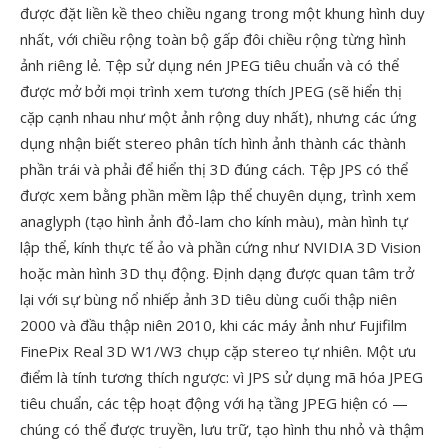
được đặt liền kề theo chiều ngang trong một khung hình duy
nhất, với chiều rộng toàn bộ gấp đôi chiều rộng từng hình
ảnh riêng lẻ. Tệp sử dụng nén JPEG tiêu chuẩn và có thể
được mở bởi mọi trình xem tương thích JPEG (sẽ hiển thị
cặp cạnh nhau như một ảnh rộng duy nhất), nhưng các ứng
dụng nhận biết stereo phân tích hình ảnh thành các thành
phần trái và phải để hiển thị 3D đúng cách. Tệp JPS có thể
được xem bằng phần mềm lập thể chuyên dụng, trình xem
anaglyph (tạo hình ảnh đỏ-lam cho kính màu), màn hình tự
lập thể, kính thực tế ảo và phần cứng như NVIDIA 3D Vision
hoặc màn hình 3D thụ động. Định dạng được quan tâm trở
lại với sự bùng nổ nhiếp ảnh 3D tiêu dùng cuối thập niên
2000 và đầu thập niên 2010, khi các máy ảnh như Fujifilm
FinePix Real 3D W1/W3 chụp cặp stereo tự nhiên. Một ưu
điểm là tính tương thích ngược: vì JPS sử dụng mã hóa JPEG
tiêu chuẩn, các tệp hoạt động với hạ tầng JPEG hiện có —
chúng có thể được truyền, lưu trữ, tạo hình thu nhỏ và thậm