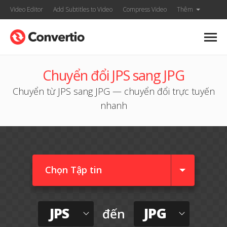
Video Editor
Add Subtitles to Video
Compress Video
Thêm
Chuyển đổi JPS sang JPG
Chuyển từ JPS sang JPG — chuyển đổi trực tuyến
nhanh
Chọn Tập tin
JPS
JPG
đến