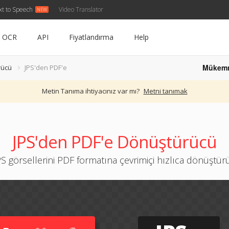
xt to Speech
Video Translator
OCR
API
Fiyatlandırma
Help
Mükem
rücü
JPS'den PDF'e
Metin Tanıma ihtiyacınız var mı?
Metni tanımak
JPS'den PDF'e Dönüştürücü
PS görsellerini PDF formatına çevrimiçi hızlıca dönüştür