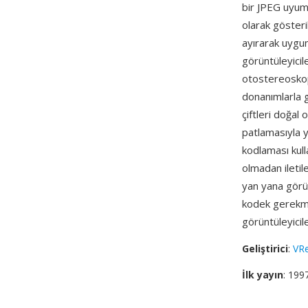
bir JPEG uyuml
olarak gösteri
ayırarak uygun
görüntüleyicil
otostereoskopi
donanımlarla 
çiftleri doğal 
patlamasıyla y
kodlaması kull
olmadan iletile
yan yana görün
kodek gerekme
görüntüleyicil
Geliştirici
:
VRe
İlk yayın
: 199