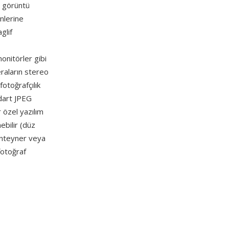
ş görüntü
nlerine
glif
onitörler gibi
raların stereo
fotoğrafçılık
ndart JPEG
 özel yazılım
nebilir (düz
konteyner veya
fotoğraf