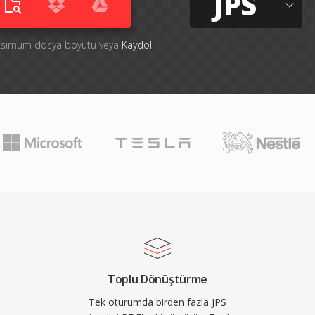
JPS
aksimum dosya boyutu veya
Kaydol
Toplu Dönüştürme
Tek oturumda birden fazla JPS