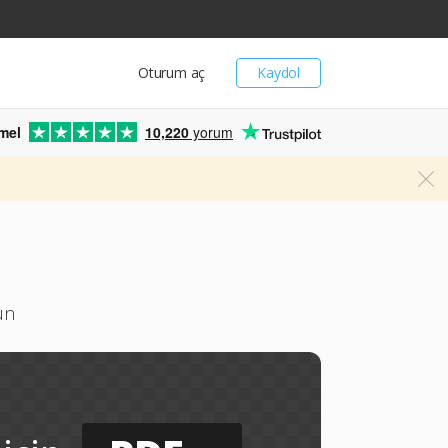
Oturum aç
Kaydol
mel
10,220
yorum
ün