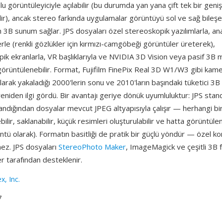
u görüntüleyiciyle açılabilir (bu durumda yan yana çift tek bir geni
lir), ancak stereo farkında uygulamalar görüntüyü sol ve sağ bileşe
 3B sunum sağlar. JPS dosyaları özel stereoskopik yazılımlarla, ana
erle (renkli gözlükler için kırmızı-camgöbeği görüntüler üreterek),
k ekranlarla, VR başlıklarıyla ve NVIDIA 3D Vision veya pasif 3B m
görüntülenebilir. Format, Fujifilm FinePix Real 3D W1/W3 gibi kame
olarak yakaladığı 2000'lerin sonu ve 2010'ların başındaki tüketici 3B 
eniden ilgi gördü. Bir avantajı geriye dönük uyumluluktur: JPS sta
andığından dosyalar mevcut JPEG altyapısıyla çalışır — herhangi bir
bilir, saklanabilir, küçük resimleri oluşturulabilir ve hatta görüntüle
tü olarak). Formatın basitliği de pratik bir güçlü yöndür — özel 
z. JPS dosyaları
StereoPhoto Maker
, ImageMagick ve çeşitli 3B 
er tarafından desteklenir.
x, Inc.
7