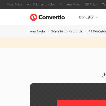
Video Editor
Add Subtitles to Video
Compress Video
GIF Editor
Te
Dönüştür
Ana Sayfa
Görüntü dönüştürücü
JPS Dönüştü
J