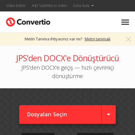
Video Editor
Add Subtitles to Video
Daha fazla
Metin Tanıma ihtiyacınız var mı?
Metni tanımak
JPS'den DOCX'e Dönüştürücü
JPS'den DOCX'e geçiş — hızlı çevrimiçi
dönüştürme
Dosyaları Seçin