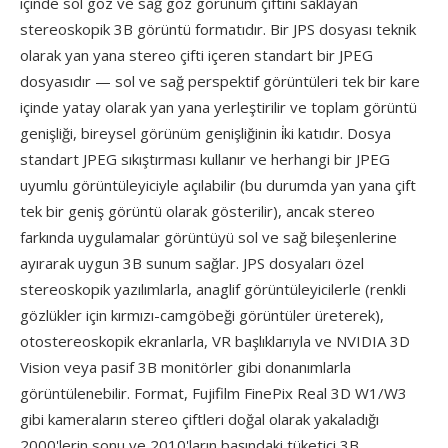
içinde sol göz ve sağ göz görünüm çiftini saklayan
stereoskopik 3B görüntü formatıdır. Bir JPS dosyası teknik
olarak yan yana stereo çifti içeren standart bir JPEG
dosyasıdır — sol ve sağ perspektif görüntüleri tek bir kare
içinde yatay olarak yan yana yerleştirilir ve toplam görüntü
genişliği, bireysel görünüm genişliğinin i̇ki katıdır. Dosya
standart JPEG sıkıştırması kullanır ve herhangi bir JPEG
uyumlu görüntüleyiciyle açılabilir (bu durumda yan yana çift
tek bir geniş görüntü olarak gösterilir), ancak stereo
farkında uygulamalar görüntüyü sol ve sağ bileşenlerine
ayırarak uygun 3B sunum sağlar. JPS dosyaları özel
stereoskopik yazılımlarla, anaglif görüntüleyicilerle (renkli
gözlükler için kırmızı-camgöbeği görüntüler üreterek),
otostereoskopik ekranlarla, VR başlıklarıyla ve NVIDIA 3D
Vision veya pasif 3B monitörler gibi donanımlarla
görüntülenebilir. Format, Fujifilm FinePix Real 3D W1/W3
gibi kameraların stereo çiftleri doğal olarak yakaladığı
2000'lerin sonu ve 2010'ların başındaki tüketici 3B