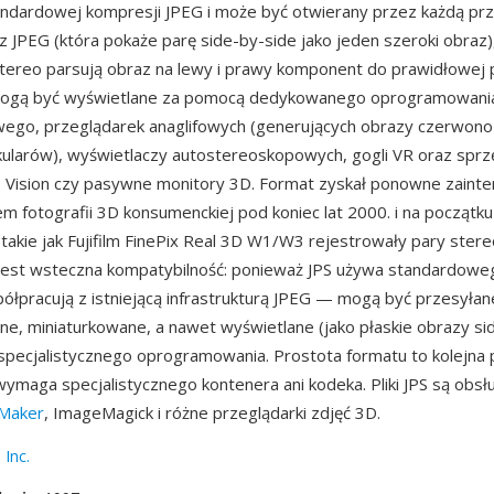
andardowej kompresji JPEG i może być otwierany przez każdą pr
z JPEG (która pokaże parę side-by-side jako jeden szeroki obraz), 
tereo parsują obraz na lewy i prawy komponent do prawidłowej 
S mogą być wyświetlane za pomocą dedykowanego oprogramowani
ego, przeglądarek anaglifowych (generujących obrazy czerwono
ularów), wyświetlaczy autostereoskopowych, gogli VR oraz sprz
D Vision czy pasywne monitory 3D. Format zyskał ponowne zaint
 fotografii 3D konsumenckiej pod koniec lat 2000. i na początku 
 takie jak Fujifilm FinePix Real 3D W1/W3 rejestrowały pary stere
 jest wsteczna kompatybilność: ponieważ JPS używa standardow
spółpracują z istniejącą infrastrukturą JPEG — mogą być przesyłan
, miniaturkowane, a nawet wyświetlane (jako płaskie obrazy si
pecjalistycznego oprogramowania. Prostota formatu to kolejna 
wymaga specjalistycznego kontenera ani kodeka. Pliki JPS są obs
Maker
, ImageMagick i różne przeglądarki zdjęć 3D.
 Inc.