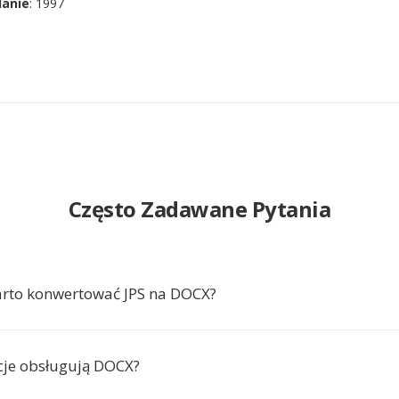
danie
: 1997
Często Zadawane Pytania
rto konwertować JPS na DOCX?
acje obsługują DOCX?