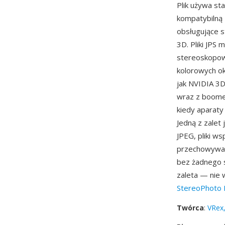
Plik używa st
kompatybilną 
obsługujące s
3D. Pliki JP
stereoskopow
kolorowych ok
jak NVIDIA 3
wraz z boomem
kiedy aparaty
Jedną z zalet
JPEG, pliki w
przechowywane
bez żadnego s
zaleta — nie 
StereoPhoto 
Twórca
:
VRex,