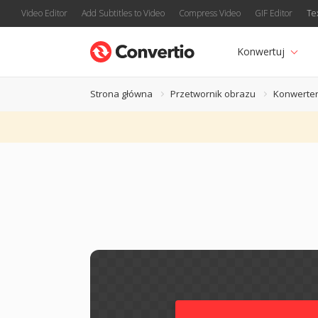
Video Editor
Add Subtitles to Video
Compress Video
GIF Editor
Te
Konwertuj
Strona główna
Przetwornik obrazu
Konwerter