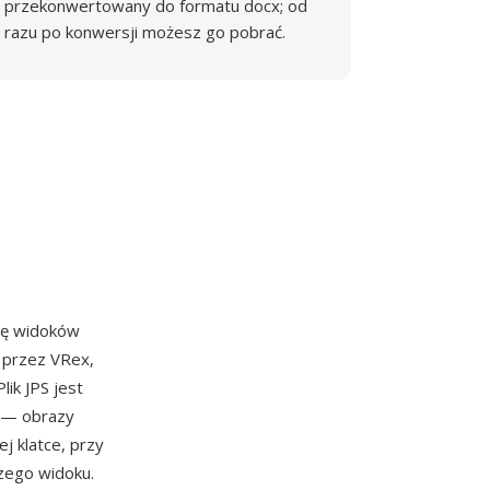
przekonwertowany do formatu docx; od
razu po konwersji możesz go pobrać.
rę widoków
 przez VRex,
ik JPS jest
e — obrazy
j klatce, przy
zego widoku.