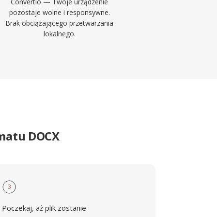
Convertio — Twoje urządzenie
pozostaje wolne i responsywne.
Brak obciążającego przetwarzania
lokalnego.
rmatu DOCX
3
Poczekaj, aż plik zostanie