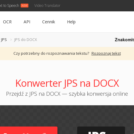
xt to Speech
Video Translator
OCR
API
Cennik
Help
Znakomit
 JPS
JPS do DOCX
Czy potrzebny do rozpoznawania tekstu?
Rozpoznaj tekst
Konwerter JPS na DOCX
Przejdź z JPS na DOCX — szybka konwersja online