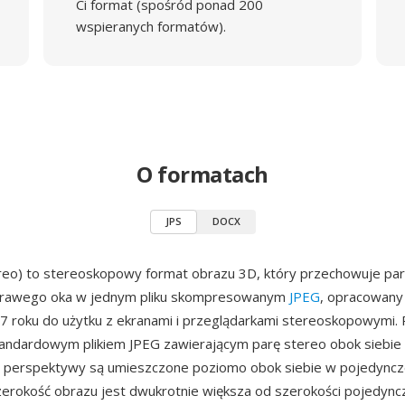
Ci format (spośród ponad 200
wspieranych formatów).
O formatach
JPS
DOCX
ereo) to stereoskopowy format obrazu 3D, który przechowuje pa
 prawego oka w jednym pliku skompresowanym
JPEG
, opracowany
97 roku do użytku z ekranami i przeglądarkami stereoskopowymi. Pl
tandardowym plikiem JPEG zawierającym parę stereo obok siebi
j perspektywy są umieszczone poziomo obok siebie w pojedyncze
erokość obrazu jest dwukrotnie większa od szerokości pojedync