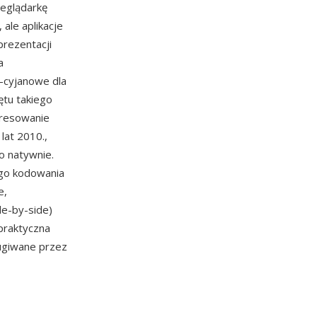
zeglądarkę
ale aplikacje
prezentacji
a
-cyjanowe dla
ętu takiego
eresowanie
lat 2010.,
o natywnie.
ego kodowania
e,
de-by-side)
praktyczna
ługiwane przez