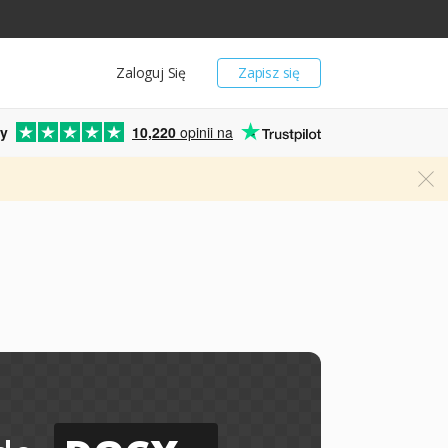
Zaloguj Się
Zapisz się
y
10,220
opinii na