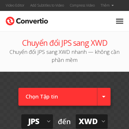
Video Editor
Add Subtitles to Video
Compress Video
Thêm
Chuyển đổi JPS sang XWD
Chuyển đổi JPS sang XWD nhanh — không cần
phần mềm
Chọn Tập tin
JPS
XWD
đến