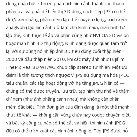
dụng nhận biết stereo phân tích hình ảnh thành các thành
phần trái và phải để hiển thị 3D đúng cách. Tệp JPS có thể
được xem bằng phần mềm lập thể chuyên dụng, trình xem
anaglyph (tạo hình ảnh đỏ-lam cho kính màu), màn hình tự
lập thể, kính thực tế ảo và phần cứng như NVIDIA 3D Vision
hoặc màn hình 3D thụ động. Định dạng được quan tâm trở
lại với sự bùng nổ nhiếp ảnh 3D tiêu dùng cuối thập niên
2000 và đầu thập niên 2010, khi các máy ảnh như Fujifilm
FinePix Real 3D W1/W3 chụp cặp stereo tự nhiên. Một ưu
điểm là tính tương thích ngược: vì JPS sử dụng mã hóa JPEG
tiêu chuẩn, các tệp hoạt động với hạ tầng JPEG hiện có —
chúng có thể được truyền, lưu trữ, tạo hình thu nhỏ và thậm
chí xem (như ảnh phẳng cạnh nhau) mà không cần phần
mềm đặc biệt. Tính đơn giản của định dạng là một thế mạnh
thực tế khác — không cần vùng chứa hay codec chuyên biệt,
và bất kỳ công cụ nào có thể cắt và hiển thị hình ảnh JPEG
đều có thể trích xuất các hình ảnh riêng lẻ. Tệp JPS được hỗ