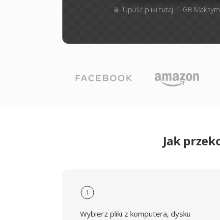
Upuść pliki tutaj. 1 GB Maksym
Jak przek
1
Wybierz pliki z komputera, dysku