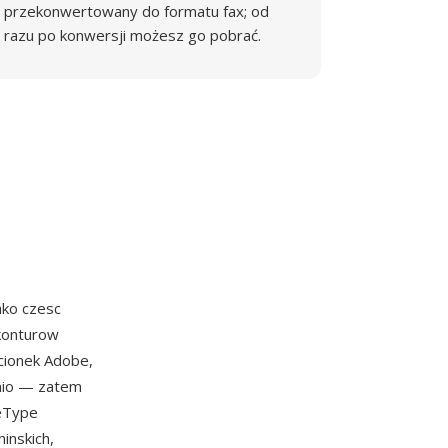
przekonwertowany do formatu fax; od
razu po konwersji możesz go pobrać.
ako czesc
 konturow
cionek Adobe,
dnio — zatem
ueType
inskich,