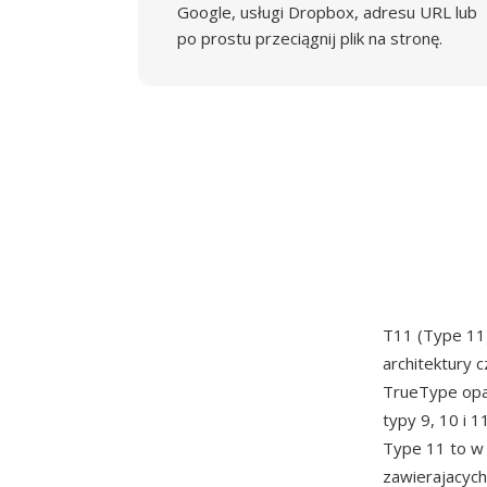
Google, usługi Dropbox, adresu URL lub
po prostu przeciągnij plik na stronę.
T11 (Type 11)
architektury 
TrueType opa
typy 9, 10 i 
Type 11 to w 
zawierajacych