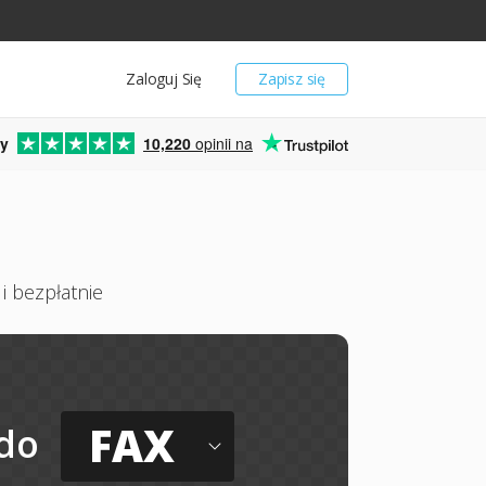
Zaloguj Się
Zapisz się
y
10,220
opinii na
i bezpłatnie
FAX
do