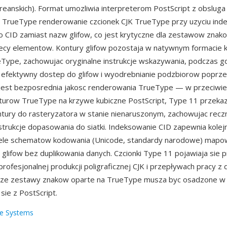
oreanskich). Format umozliwia interpreterom PostScript z obsluga
a TrueType renderowanie czcionek CJK TrueType przy uzyciu ind
CID zamiast nazw glifow, co jest krytyczne dla zestawow znako
siecy elementow. Kontury glifow pozostaja w natywnym formacie
Type, zachowujac oryginalne instrukcje wskazywania, podczas 
 efektywny dostep do glifow i wyodrebnianie podzbiorow poprz
 jest bezposrednia jakosc renderowania TrueType — w przeciwi
turow TrueType na krzywe kubiczne PostScript, Type 11 przeka
ntury do rasteryzatora w stanie nienaruszonym, zachowujac recz
strukcje dopasowania do siatki. Indeksowanie CID zapewnia kolejn
iele schematow kodowania (Unicode, standardy narodowe) mapo
 glifow bez duplikowania danych. Czcionki Type 11 pojawiaja sie 
rofesjonalnej produkcji poligraficznej CJK i przepływach pracy 
duze zestawy znakow oparte na TrueType musza byc osadzone w 
ie z PostScript.
e Systems