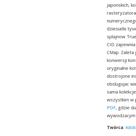
japonskich, k
rasteryzator
numerycznego 
dziesiatki ty
splajnow True
CID zapewnia
CMap. Zaleta
konwersji kon
oryginalne ko
dostrojone in
obslugujac w
sama kolekcje
wszystkim w p
PDF
, gdzie 
wywodzacym s
Twórca
:
Adob