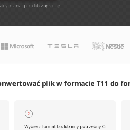
alny rozmiar pliku lub
Zapisz się
onwertować plik w formacie T11 do f
2
Wybierz format fax lub inny potrzebny Ci