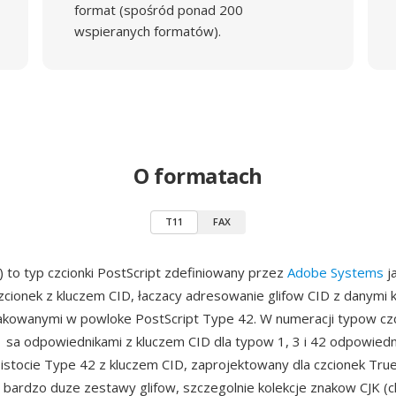
format (spośród ponad 200
wspieranych formatów).
O formatach
T11
FAX
 to typ czcionki PostScript zdefiniowany przez
Adobe Systems
j
czcionek z kluczem CID, łaczacy adresowanie glifow CID z danymi
kowanymi w powloke PostScript Type 42. W numeracji typow cz
11 sa odpowiednikami z kluczem CID dla typow 1, 3 i 42 odpowie
istocie Type 42 z kluczem CID, zaprojektowany dla czcionek Tr
 bardzo duze zestawy glifow, szczegolnie kolekcje znakow CJK (ch