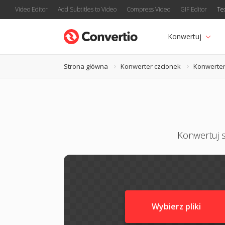
Video Editor
Add Subtitles to Video
Compress Video
GIF Editor
Te
Konwertuj
Strona główna
Konwerter czcionek
Konwerter
Konwertuj s
Wybierz pliki