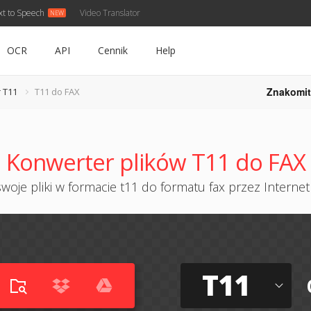
xt to Speech
Video Translator
OCR
API
Cennik
Help
Znakomit
 T11
T11 do FAX
Konwerter plików T11 do FAX
woje pliki w formacie t11 do formatu fax przez Internet 
T11