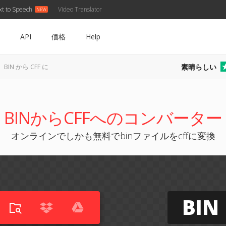
xt to Speech
Video Translator
API
価格
Help
素晴らしい
BIN から CFF に
BINからCFFへのコンバーター
オンラインでしかも無料でbinファイルをcffに変換
BIN