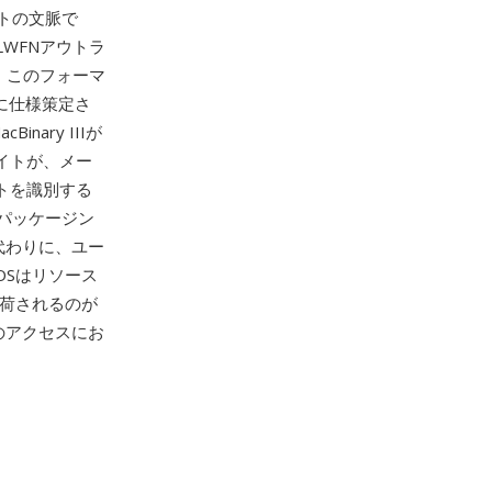
トの文脈で
 LWFNアウトラ
。このフォーマ
初に仕様策定さ
nary IIIが
イトが、メー
トを識別する
パッケージン
代わりに、ユー
OSはリソース
荷されるのが
のアクセスにお