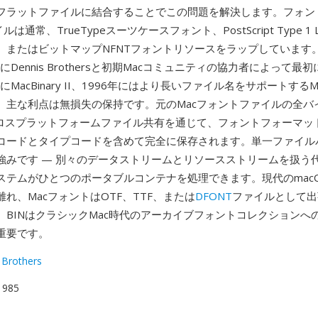
フラットファイルに結合することでこの問題を解決します。フォン
ルは通常、TrueTypeスーツケースフォント、PostScript Type 1
、またはビットマップNFNTフォントリソースをラップしています
年にDennis Brothersと初期Macコミュニティの協力者によって最
にMacBinary II、1996年にはより長いファイル名をサポートするMacBi
。主な利点は無損失の保持です。元のMacフォントファイルの全バ
クロスプラットフォームファイル共有を通じて、フォントフォーマッ
コードとタイプコードを含めて完全に保存されます。単一ファイル
強みです — 別々のデータストリームとリソースストリームを扱う
ステムがひとつのポータブルコンテナを処理できます。現代のmac
れ、MacフォントはOTF、TTF、または
DFONT
ファイルとして出
、BINはクラシックMac時代のアーカイブフォントコレクションへ
重要です。
 Brothers
 1985