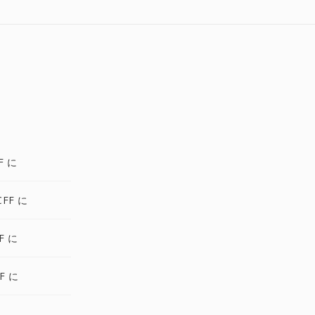
F に
CFF に
F に
F に