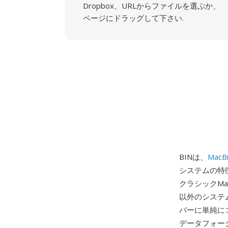
Dropbox、URLからファイルを選ぶか、
ページにドラッグして下さい.
BINは、
MacBi
システムの特
クラシックMa
以外のシステム
バーに単純にコ
データフォー