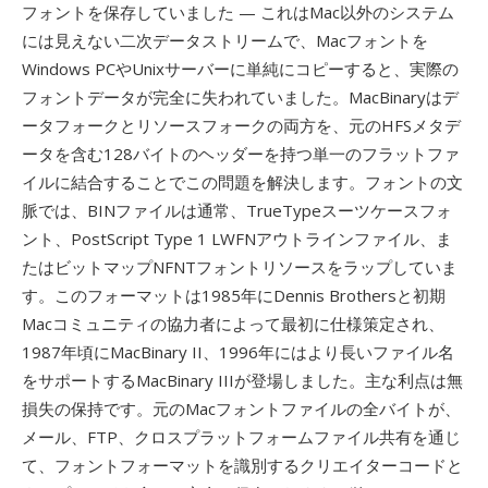
フォントを保存していました — これはMac以外のシステム
には見えない二次データストリームで、Macフォントを
Windows PCやUnixサーバーに単純にコピーすると、実際の
フォントデータが完全に失われていました。MacBinaryはデ
ータフォークとリソースフォークの両方を、元のHFSメタデ
ータを含む128バイトのヘッダーを持つ単一のフラットファ
イルに結合することでこの問題を解決します。フォントの文
脈では、BINファイルは通常、TrueTypeスーツケースフォ
ント、PostScript Type 1 LWFNアウトラインファイル、ま
たはビットマップNFNTフォントリソースをラップしていま
す。このフォーマットは1985年にDennis Brothersと初期
Macコミュニティの協力者によって最初に仕様策定され、
1987年頃にMacBinary II、1996年にはより長いファイル名
をサポートするMacBinary IIIが登場しました。主な利点は無
損失の保持です。元のMacフォントファイルの全バイトが、
メール、FTP、クロスプラットフォームファイル共有を通じ
て、フォントフォーマットを識別するクリエイターコードと