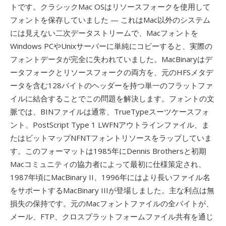
トです。クラシックMac OSはリソースフォークを使用して
フォントを保存していました — これはMac以外のシステム
には見えない二次データストリームで、Macフォントを
Windows PCやUnixサーバーに単純にコピーすると、実際の
フォントデータが完全に失われていました。MacBinaryはデ
ータフォークとリソースフォークの両方を、元のHFSメタデ
ータを含む128バイトのヘッダーを持つ単一のフラットファ
イルに結合することでこの問題を解決します。フォントの文
脈では、BINファイルは通常、TrueTypeスーツケースフォ
ント、PostScript Type 1 LWFNアウトラインファイル、ま
たはビットマップNFNTフォントリソースをラップしていま
す。このフォーマットは1985年にDennis Brothersと初期
Macコミュニティの協力者によって最初に仕様策定され、
1987年頃にMacBinary II、1996年にはより長いファイル名
をサポートするMacBinary IIIが登場しました。主な利点は無
損失の保持です。元のMacフォントファイルの全バイトが、
メール、FTP、クロスプラットフォームファイル共有を通じ