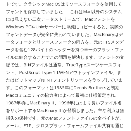
トです。クラシックMac OSはリソースフォークを使用して
フォントを保存していました — これはMac以外のシステム
には見えない二次データストリームで、Macフォントを
Windows PCやUnixサーバーに単純にコピーすると、実際の
フォントデータが完全に失われていました。MacBinaryはデ
ータフォークとリソースフォークの両方を、元のHFSメタデ
ータを含む128バイトのヘッダーを持つ単一のフラットファ
イルに結合することでこの問題を解決します。フォントの文
脈では、BINファイルは通常、TrueTypeスーツケースフォ
ント、PostScript Type 1 LWFNアウトラインファイル、ま
たはビットマップNFNTフォントリソースをラップしていま
す。このフォーマットは1985年にDennis Brothersと初期
Macコミュニティの協力者によって最初に仕様策定され、
1987年頃にMacBinary II、1996年にはより長いファイル名
をサポートするMacBinary IIIが登場しました。主な利点は無
損失の保持です。元のMacフォントファイルの全バイトが、
メール、FTP、クロスプラットフォームファイル共有を通じ