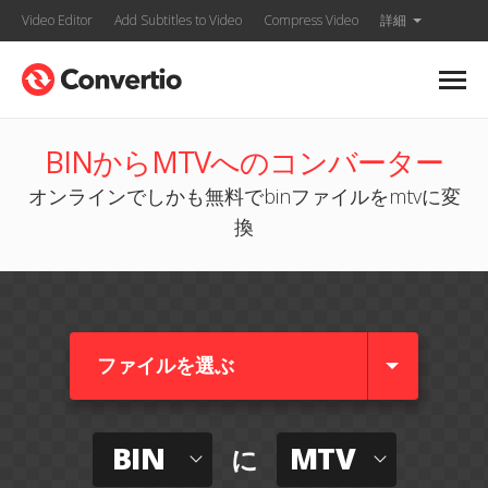
Video Editor
Add Subtitles to Video
Compress Video
詳細
BINからMTVへのコンバーター
オンラインでしかも無料でbinファイルをmtvに変
換
ファイルを選ぶ
BIN
MTV
に