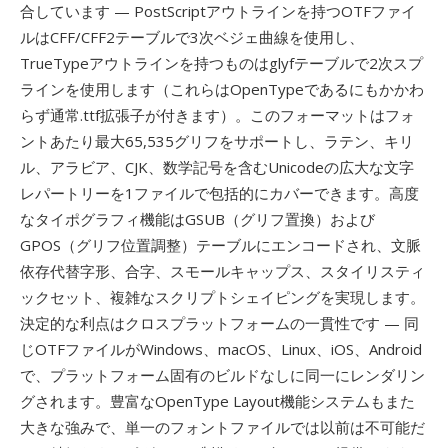
合しています — PostScriptアウトラインを持つOTFファイ
ルはCFF/CFF2テーブルで3次ベジェ曲線を使用し、
TrueTypeアウトラインを持つものはglyfテーブルで2次スプ
ラインを使用します（これらはOpenTypeであるにもかかわ
らず通常.ttf拡張子が付きます）。このフォーマットはフォ
ントあたり最大65,535グリフをサポートし、ラテン、キリ
ル、アラビア、CJK、数学記号を含むUnicodeの広大な文字
レパートリーを1ファイルで包括的にカバーできます。高度
なタイポグラフィ機能はGSUB（グリフ置換）および
GPOS（グリフ位置調整）テーブルにエンコードされ、文脈
依存代替字形、合字、スモールキャップス、スタイリスティ
ックセット、複雑なスクリプトシェイピングを実現します。
決定的な利点はクロスプラットフォームの一貫性です — 同
じOTFファイルがWindows、macOS、Linux、iOS、Android
で、プラットフォーム固有のビルドなしに同一にレンダリン
グされます。豊富なOpenType Layout機能システムもまた
大きな強みで、単一のフォントファイルでは以前は不可能だ