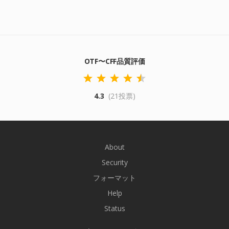
OTF〜CFF品質評価
4.3
(21投票)
About
Security
フォーマット
Help
Status