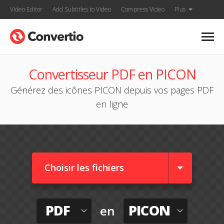
Video Editor
Add Subtitles to Video
Compress Video
Plus
Convertisseur PDF en PICON
Générez des icônes PICON depuis vos pages PDF
en ligne
Choisir les fichiers
PDF
PICON
en