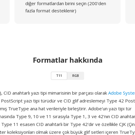
diğer formatlardan birini seçin (200'den
fazla format desteklenir)
Formatlar hakkında
T11
RGB
 CID anahtarlı yazı tipi mimarisinin bir parçası olarak
Adobe Syst
 PostScript yazı tipi türüdür ve CID glif adreslemeyi Type 42 Post
mış TrueType ana hat verileriyle birleştirir. Adobe'un yazı tipi tür
sında Type 9, 10 ve 11 sırasıyla Type 1, 3 ve 42'nın CID anahtarlı 
ype 11 esasen CID anahtarlı bir Type 42'dır ve özellikle CJK (Çin
er koleksiyonları olmak üzere çok büyük glif setleri içeren TrueTyp