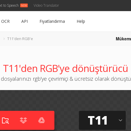
xt to Speech
Video Translator
OCR
API
Fiyatlandırma
Help
Mükem
T11'den RGB'e
T11'den RGB'ye dönüştürücü
 dosyalarınızı rgb'ye çevrimiçi & ücretsiz olarak dönüşt
T11