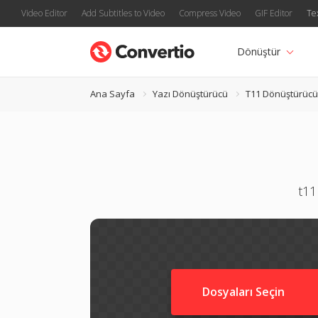
Video Editor
Add Subtitles to Video
Compress Video
GIF Editor
Te
Dönüştür
Ana Sayfa
Yazı Dönüştürücü
T11 Dönüştürücü
t11
Dosyaları Seçin