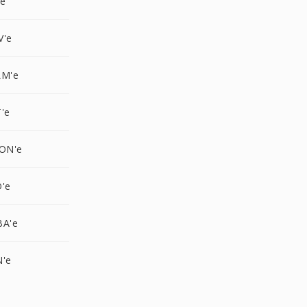
'e
V'e
LM'e
'e
CON'e
D'e
BA'e
N'e