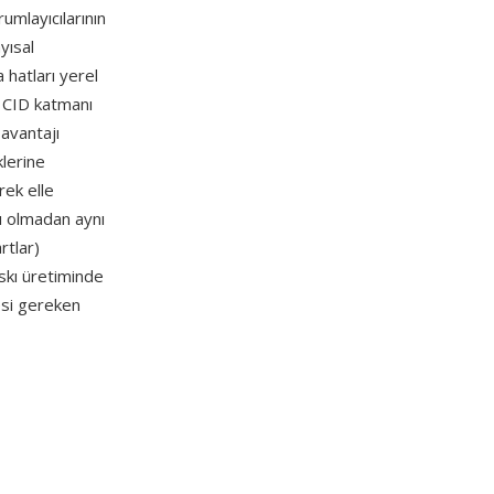
umlayıcılarının
yısal
 hatları yerel
n CID katmanı
 avantajı
lerine
rek elle
ı olmadan aynı
rtlar)
skı üretiminde
esi gereken