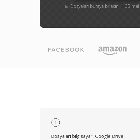
Dosyaları buraya bırakın. 1 GB m
1
Dosyaları bilgisayar, Google Drive,