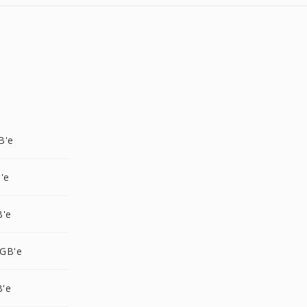
B'e
'e
B'e
GB'e
B'e