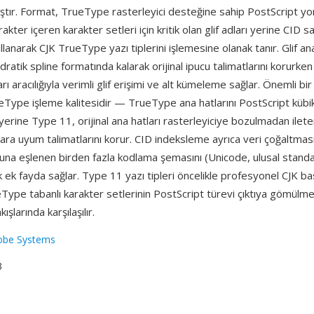
ıştır. Format, TrueType rasterleyici desteğine sahip PostScript yor
akter içeren karakter setleri için kritik olan glif adları yerine CID sa
lanarak CJK TrueType yazı tiplerini işlemesine olanak tanır. Glif ana
atik spline formatında kalarak orijinal ipucu talimatlarını korurke
ı aracılığıyla verimli glif erişimi ve alt kümeleme sağlar. Önemli bir
Type işleme kalitesidir — TrueType ana hatlarını PostScript kübik
rine Type 11, orijinal ana hatları rasterleyiciye bozulmadan ilete
ara uyum talimatlarını korur. CID indeksleme ayrıca veri çoğaltmas
nuna eşlenen birden fazla kodlama şemasını (Unicode, ulusal standa
ek fayda sağlar. Type 11 yazı tipleri öncelikle profesyonel CJK ba
Type tabanlı karakter setlerinin PostScript türevi çıktıya gömülm
ışlarında karşılaşılır.
obe Systems
3