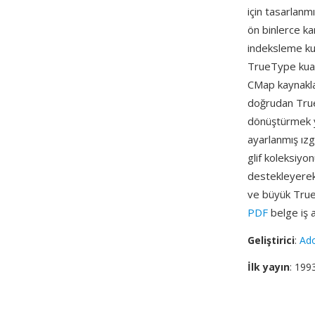
için tasarlanm
ön binlerce kar
indeksleme kul
TrueType kuadr
CMap kaynaklar
doğrudan True
dönüştürmek ye
ayarlanmış ızg
glif koleksiyo
destekleyerek 
ve büyük True
PDF
belge iş ak
Geliştirici
:
Ad
İlk yayın
: 199