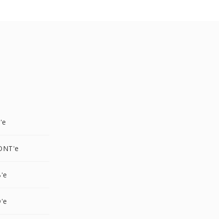
'e
ONT'e
'e
'e