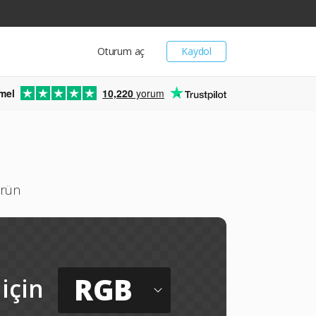
Oturum aç
Kaydol
mel
10,220
yorum
ürün
RGB
için