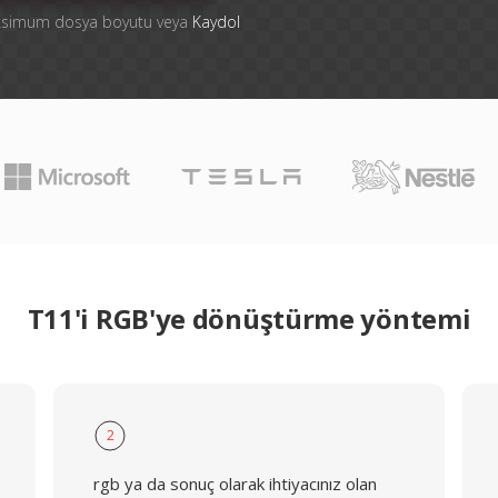
aksimum dosya boyutu veya
Kaydol
T11'i RGB'ye dönüştürme yöntemi
2
rgb ya da sonuç olarak ihtiyacınız olan