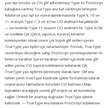
yazı tipi türüdür ve CID glif adreslemeyi Type 42 PostScript
kabuğuna sarılmış TrueType ana hat verileriyle birleştirir.
Adobe'un yazı tipi tür numaralandırmasında Type 9, 10 ve
11 sırasıyla Type 1, 3 ve 42'nın CID anahtarlı karşılıklarıdır
— bu nedenle Type 11 esasen CID anahtarlı bir Type 42'dır
ve özellikle CJK (Çince, Japonca, Korece) karakter
koleksiyonları olmak üzere çok büyük glif setleri içeren
TrueType yazı tipleri için tasarlanmıştır. Format, TrueType
rasterleyici desteğine sahip PostScript yorumlayıcılarının ön
binlerce karakter içeren karakter setleri için kritik olan glif
adları yerine CID sayısal indeksleme kullanarak CJK
TrueType yazı tiplerini işlemesine olanak tanır. Glif ana
hatları yerel TrueType kuadratik spline formatında kalarak
orijinal ipucu talimatlarını korurken CID katmanı CMap
kaynakları aracılığıyla verimli glif erişimi ve alt kümeleme
sağlar. Önemli bir avantajı doğrudan TrueType işleme
kalitesidir — TrueType ana hatlarını PostScript kübiklerine