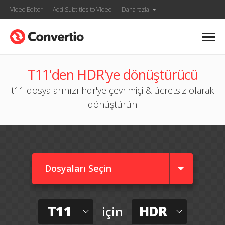
Video Editor
Add Subtitles to Video
Daha fazla
T11'den HDR'ye dönüştürücü
t11 dosyalarınızı hdr'ye çevrimiçi & ücretsiz olarak
dönüştürün
Dosyaları Seçin
T11
HDR
için