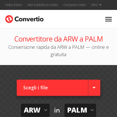
Video Editor
Add Subtitles to Video
Compress Video
Altro
Convertitore da ARW a PALM
Conversione rapida da ARW a PALM — online e
gratuita
Scegli i file
ARW
PALM
in