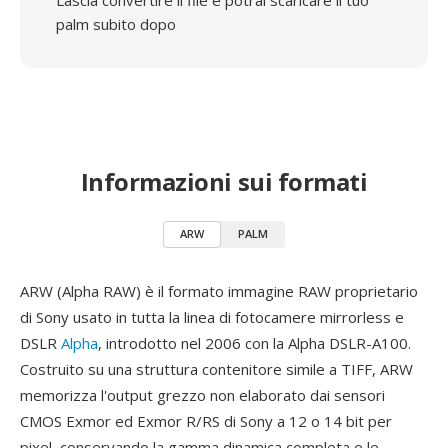
Lascia convertire il file e potrai scaricare il tuo
palm subito dopo
Informazioni sui formati
ARW
PALM
ARW (Alpha RAW) è il formato immagine RAW proprietario
di Sony usato in tutta la linea di fotocamere mirrorless e
DSLR
Alpha
, introdotto nel 2006 con la Alpha DSLR-A100.
Costruito su una struttura contenitore simile a TIFF, ARW
memorizza l'output grezzo non elaborato dai sensori
CMOS Exmor ed Exmor R/RS di Sony a 12 o 14 bit per
pixel, conservando la gamma dinamica completa e le