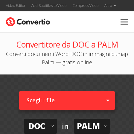
Video Editor
Add Subtitles to Video
Compress Video
Altro
Convertitore da DOC a PALM
Converti documenti Word DOC in immagini bitmap
Palm — gratis online
Scegli i file
DOC
PALM
in