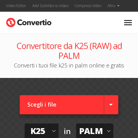
Video Editor
Add Subtitles to Video
Compress Video
Altro
Convertitore da K25 (RAW) ad
PALM
Converti i tuoi file k25 in palm online e gratis
Scegli i file
K25
PALM
in