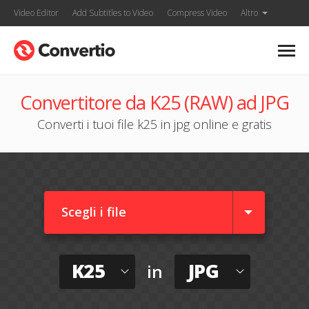
Video Editor
Add Subtitles to Video
Compress Video
Altro
Convertitore da K25 (RAW) ad JPG
Converti i tuoi file k25 in jpg online e gratis
Scegli i file
K25
JPG
in