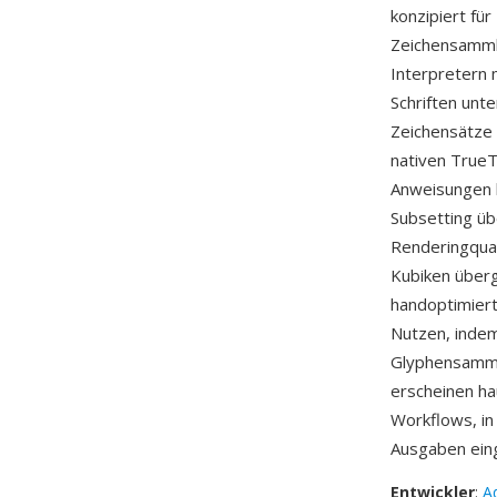
konzipiert fü
Zeichensammlu
Interpretern
Schriften unt
Zeichensätze 
nativen TrueT
Anweisungen b
Subsetting üb
Renderingqual
Kubiken überg
handoptimiert
Nutzen, indem
Glyphensamml
erscheinen ha
Workflows, in
Ausgaben ein
Entwickler
:
A