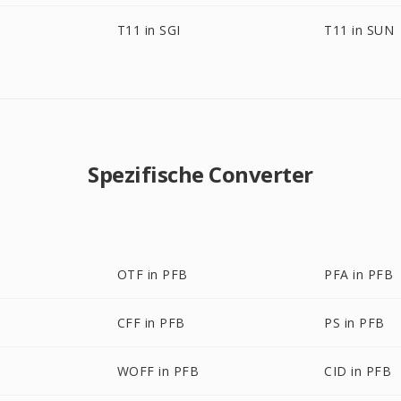
T11 in SGI
T11 in SUN
Spezifische Converter
OTF in PFB
PFA in PFB
CFF in PFB
PS in PFB
WOFF in PFB
CID in PFB