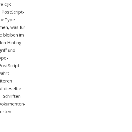
re CJK-
 PostScript-
rueType-
men, was für
e bleiben im
len Hinting-
riff und
ype-
ostScript-
wahrt
iteren
f dieselbe
-Schriften
Dokumenten-
ierten