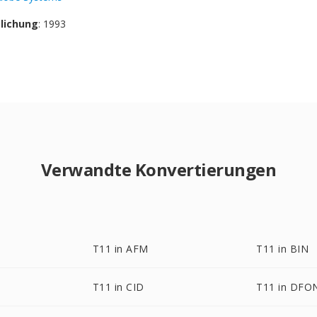
tlichung
: 1993
Verwandte Konvertierungen
T11 in AFM
T11 in BIN
T11 in CID
T11 in DFO