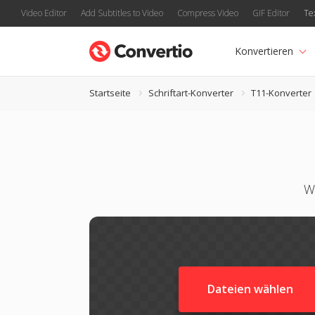
Video Editor
Add Subtitles to Video
Compress Video
GIF Editor
Te
Konvertieren
Startseite
Schriftart-Konverter
T11-Konverter
W
Dateien wählen