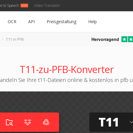
xt to Speech
Video Translator
OCR
API
Preisgestaltung
Help
Hervorragend
T11 in PFB
T11-zu-PFB-Konverter
andeln Sie Ihre t11-Dateien online & kostenlos in pfb 
T11