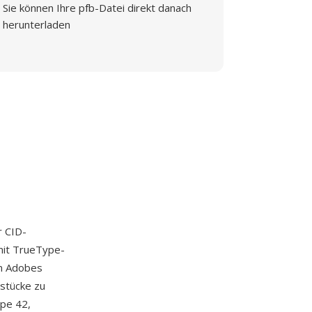
Sie können Ihre pfb-Datei direkt danach
herunterladen
r CID-
mit TrueType-
In Adobes
stücke zu
ype 42,