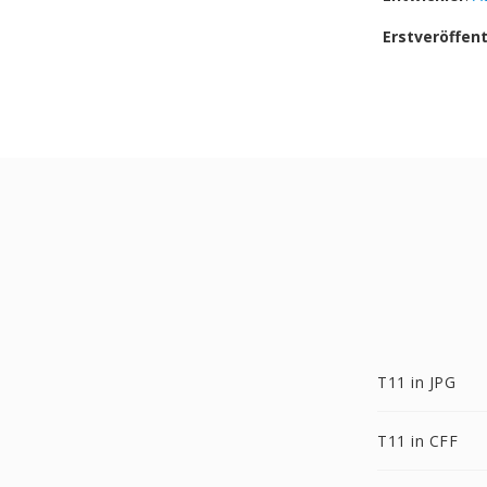
Erstveröffen
T11 in JPG
T11 in CFF