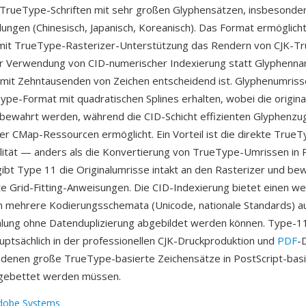
r TrueType-Schriften mit sehr großen Glyphensätzen, insbesonde
ngen (Chinesisch, Japanisch, Koreanisch). Das Format ermöglicht
 mit TrueType-Rasterizer-Unterstützung das Rendern von CJK-T
er Verwendung von CID-numerischer Indexierung statt Glyphenna
mit Zehntausenden von Zeichen entscheidend ist. Glyphenumriss
ype-Format mit quadratischen Splines erhalten, wobei die origina
ewahrt werden, während die CID-Schicht effizienten Glyphenzug
er CMap-Ressourcen ermöglicht. Ein Vorteil ist die direkte TrueT
ität — anders als die Konvertierung von TrueType-Umrissen in P
ibt Type 11 die Originalumrisse intakt an den Rasterizer und be
e Grid-Fitting-Anweisungen. Die CID-Indexierung bietet einen we
 mehrere Kodierungsschemata (Unicode, nationale Standards) au
ung ohne Datenduplizierung abgebildet werden können. Type-11
uptsächlich in der professionellen CJK-Druckproduktion und
PDF
-
 denen große TrueType-basierte Zeichensätze in PostScript-bas
gebettet werden müssen.
dobe Systems