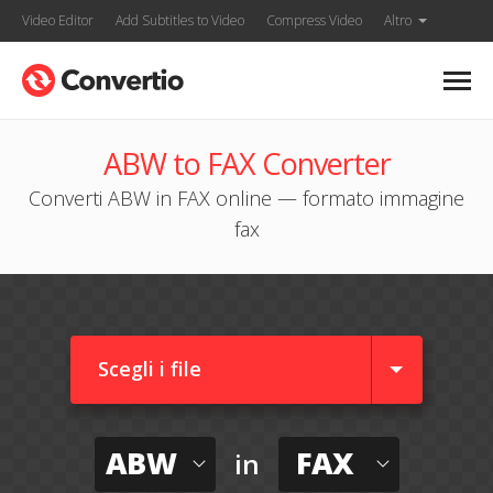
Video Editor
Add Subtitles to Video
Compress Video
Altro
ABW to FAX Converter
Converti ABW in FAX online — formato immagine
fax
Scegli i file
ABW
FAX
in