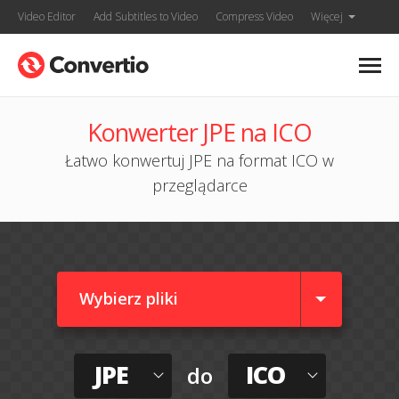
Video Editor
Add Subtitles to Video
Compress Video
Więcej
Konwerter JPE na ICO
Łatwo konwertuj JPE na format ICO w
przeglądarce
Wybierz pliki
JPE
ICO
do