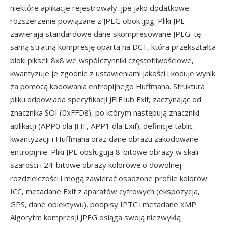
niektóre aplikacje rejestrowały .jpe jako dodatkowe
rozszerzenie powiązane z JPEG obok .jpg. Pliki JPE
zawierają standardowe dane skompresowane JPEG: tę
samą stratną kompresję opartą na DCT, która przekształca
bloki pikseli 8x8 we współczynniki częstotliwościowe,
kwantyzuje je zgodnie z ustawieniami jakości i koduje wynik
za pomocą kodowania entropijnego Huffmana. Struktura
pliku odpowiada specyfikacji JFIF lub Exif, zaczynając od
znacznika SOI (0xFFD8), po którym następują znaczniki
aplikacji (APP0 dla JFIF, APP1 dla Exif), definicje tablic
kwantyzacji i Huffmana oraz dane obrazu zakodowane
entropijnie. Pliki JPE obsługują 8-bitowe obrazy w skali
szarości i 24-bitowe obrazy kolorowe o dowolnej
rozdzielczości i mogą zawierać osadzone profile kolorów
ICC, metadane Exif z aparatów cyfrowych (ekspozycja,
GPS, dane obiektywu), podpisy IPTC i metadane XMP.
Algorytm kompresji JPEG osiąga swoją niezwykłą