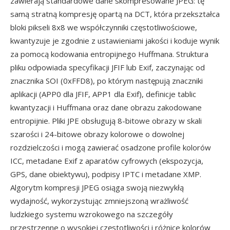
zawierają standardowe dane skompresowane JPEG: tę
samą stratną kompresję opartą na DCT, która przekształca
bloki pikseli 8x8 we współczynniki częstotliwościowe,
kwantyzuje je zgodnie z ustawieniami jakości i koduje wynik
za pomocą kodowania entropijnego Huffmana. Struktura
pliku odpowiada specyfikacji JFIF lub Exif, zaczynając od
znacznika SOI (0xFFD8), po którym następują znaczniki
aplikacji (APP0 dla JFIF, APP1 dla Exif), definicje tablic
kwantyzacji i Huffmana oraz dane obrazu zakodowane
entropijnie. Pliki JPE obsługują 8-bitowe obrazy w skali
szarości i 24-bitowe obrazy kolorowe o dowolnej
rozdzielczości i mogą zawierać osadzone profile kolorów
ICC, metadane Exif z aparatów cyfrowych (ekspozycja,
GPS, dane obiektywu), podpisy IPTC i metadane XMP.
Algorytm kompresji JPEG osiąga swoją niezwykłą
wydajność, wykorzystując zmniejszoną wrażliwość
ludzkiego systemu wzrokowego na szczegóły
przestrzenne o wysokiej częstotliwości i różnice kolorów