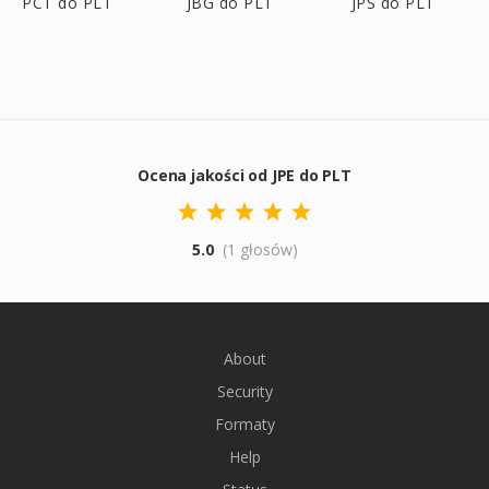
PCT do PLT
JBG do PLT
JPS do PLT
Ocena jakości od JPE do PLT
5.0
(1 głosów)
About
Security
Formaty
Help