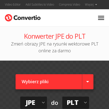
Video Editor
Add Subtitles to Video
Compress Video
Więcej
Konwerter JPE do PLT
Zmień obrazy JPE na rysunki wektorowe PLT
online za darmo
Wybierz pliki
JPE
PLT
do