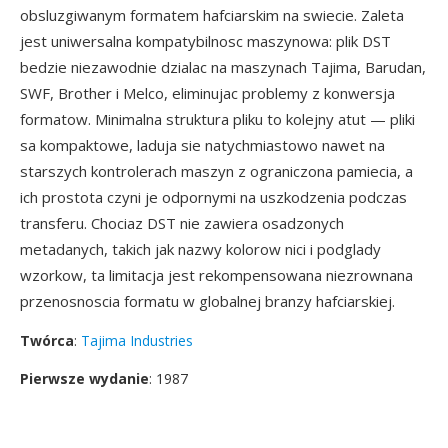
obsluzgiwanym formatem hafciarskim na swiecie. Zaleta
jest uniwersalna kompatybilnosc maszynowa: plik DST
bedzie niezawodnie dzialac na maszynach Tajima, Barudan,
SWF, Brother i Melco, eliminujac problemy z konwersja
formatow. Minimalna struktura pliku to kolejny atut — pliki
sa kompaktowe, laduja sie natychmiastowo nawet na
starszych kontrolerach maszyn z ograniczona pamiecia, a
ich prostota czyni je odpornymi na uszkodzenia podczas
transferu. Chociaz DST nie zawiera osadzonych
metadanych, takich jak nazwy kolorow nici i podglady
wzorkow, ta limitacja jest rekompensowana niezrownana
przenosnoscia formatu w globalnej branzy hafciarskiej.
Twórca
:
Tajima Industries
Pierwsze wydanie
: 1987