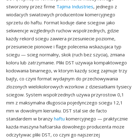
stworzony przez firme
Tajima Industries
, jednego z
wiodacych swiatowych producentow komercyjnego
sprzetu do haftu. Format koduje dane sciegow jako
sekwencje wzglednych ruchow wspolrzednych, gdzie
kazdy rekord sciegu zawiera przesuniecie poziome,
przesuniecie pionowe i flage polecenia wskazujaca typ
sciegu — scieg normalny, skok (ruch bez szycia), zmiana
koloru lub zatrzymanie. Pliki DST uzywaja kompaktowego
kodowania binarnego, w ktorym kazdy scieg zajmuje trzy
bajty, co czyni format wydajnym do przechowywania
zlozonych wielokolorowych wzorkow z dziesiatkami tysiecy
sciegow. System wspolrzednych uzywa przyrostow 0,1
mm z maksymalna dlugoscia pojedynczego sciegu 12,1
mm w dowolnym kierunku. DST stal sie de facto
standardem w branzy
haftu
komercyjnego — praktycznie
kazda maszyna hafciarska dowolnego producenta moze
odczytywac pliki DST, co czyni go najszerzej