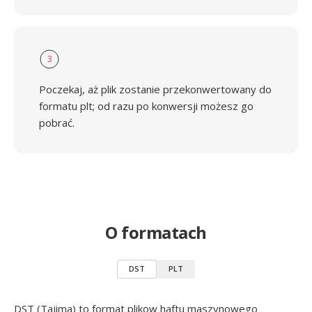
3
Poczekaj, aż plik zostanie przekonwertowany do
formatu plt; od razu po konwersji możesz go
pobrać.
O formatach
DST
PLT
DST (Tajima) to format plikow haftu maszynowego