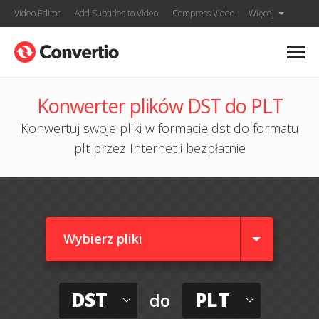
Video Editor
Add Subtitles to Video
Compress Video
Więcej
Konwerter plików DST do PLT
Konwertuj swoje pliki w formacie dst do formatu
plt przez Internet i bezpłatnie
Wybierz pliki
DST
PLT
do