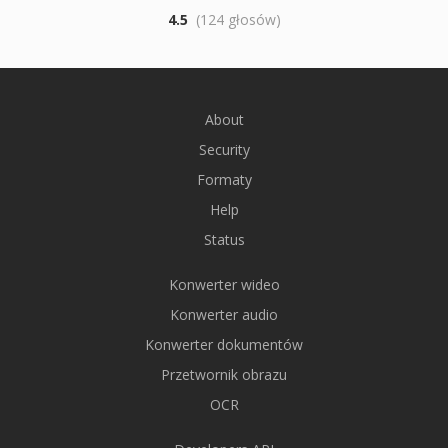
4.5
(124 głosów)
About
Security
Formaty
Help
Status
Konwerter wideo
Konwerter audio
Konwerter dokumentów
Przetwornik obrazu
OCR