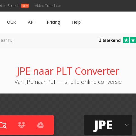
xt to Speech
Video Translator
OCR
API
Pricing
Help
Uitstekend
naar PLT
JPE naar PLT Converter
Van JPE naar PLT — snelle online conversie
JPE