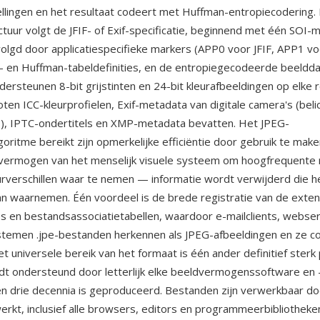
tellingen en het resultaat codeert met Huffman-entropiecodering.
tuur volgt de JFIF- of Exif-specificatie, beginnend met één SOI-
olgd door applicatiespecifieke markers (APP0 voor JFIF, APP1 voo
- en Huffman-tabeldefinities, en de entropiegecodeerde beeldda
ersteunen 8-bit grijstinten en 24-bit kleurafbeeldingen op elke r
ten ICC-kleurprofielen, Exif-metadata van digitale camera's (beli
), IPTC-ondertitels en XMP-metadata bevatten. Het JPEG-
oritme bereikt zijn opmerkelijke efficiëntie door gebruik te make
vermogen van het menselijk visuele systeem om hoogfrequente r
eurverschillen waar te nemen — informatie wordt verwijderd die h
an waarnemen. Één voordeel is de brede registratie van de exten
 en bestandsassociatietabellen, waardoor e-mailclients, webse
temen .jpe-bestanden herkennen als JPEG-afbeeldingen en ze co
t universele bereik van het formaat is één ander definitief ster
t ondersteund door letterlijk elke beeldvermogenssoftware en 
en drie decennia is geproduceerd. Bestanden zijn verwerkbaar doo
rkt, inclusief alle browsers, editors en programmeerbibliotheke