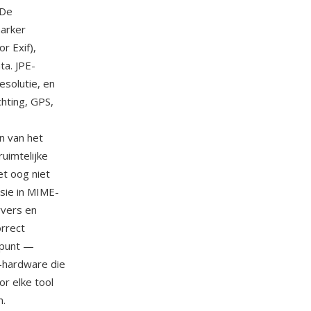
 De
marker
r Exif),
ta. JPE-
esolutie, en
chting, GPS,
n van het
uimtelijke
et oog niet
sie in MIME-
rvers en
rrect
k punt —
-hardware die
r elke tool
n.