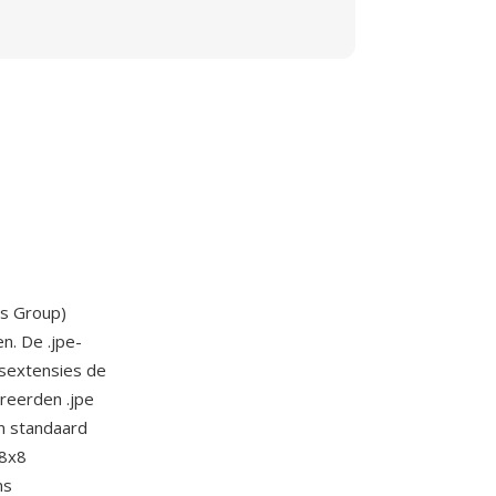
ts Group)
n. De .jpe-
sextensies de
reerden .jpe
n standaard
 8x8
ns