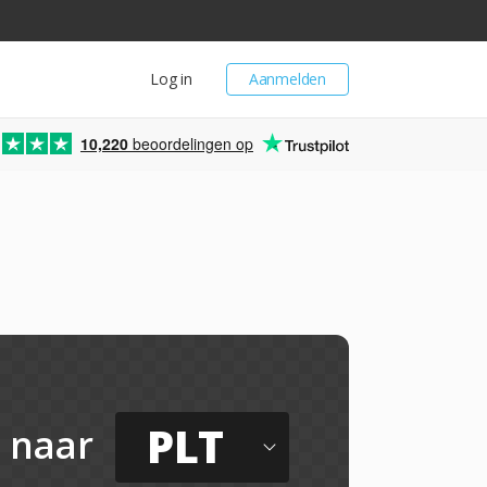
Log in
Aanmelden
10,220
beoordelingen op
PLT
naar