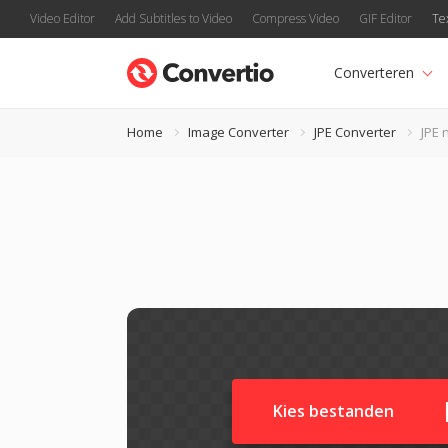
Video Editor
Add Subtitles to Video
Compress Video
GIF Editor
Te
Converteren
Home
Image Converter
JPE Converter
JPE 
Kies bestanden