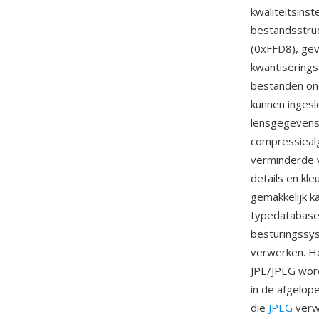
kwaliteitsins
bestandsstruc
(0xFFD8), gev
kwantiserings
bestanden ond
kunnen ingeslo
lensgegevens
compressiealg
verminderde 
details en kl
gemakkelijk k
typedatabases
besturingssys
verwerken. He
JPE/JPEG word
in de afgelop
die
JPEG
verwe