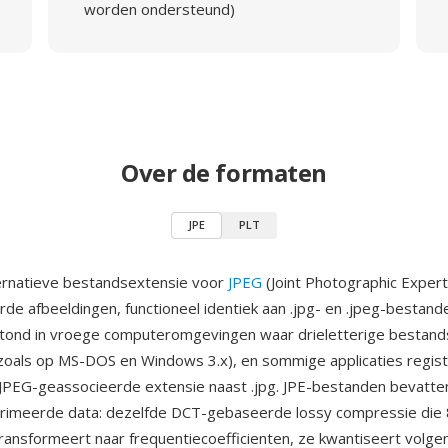
worden ondersteund)
Over de formaten
JPE
PLT
ternatieve bestandsextensie voor
JPEG
(Joint Photographic Exper
e afbeeldingen, functioneel identiek aan .jpg- en .jpeg-bestande
stond in vroege computeromgevingen waar drieletterige bestand
oals op MS-DOS en Windows 3.x), en sommige applicaties regist
 JPEG-geassocieerde extensie naast .jpg. JPE-bestanden bevatte
imeerde data: dezelfde DCT-gebaseerde lossy compressie die
transformeert naar frequentiecoefficienten, ze kwantiseert volge