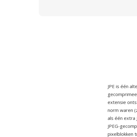
JPE is één al
gecomprimeerd
extensie ont
norm waren (z
als één extra
JPEG-gecompr
pixelblokken 