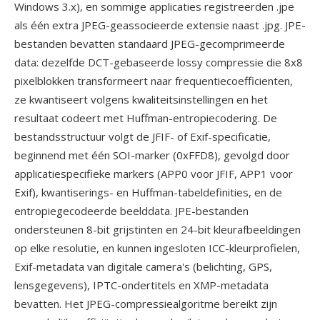
Windows 3.x), en sommige applicaties registreerden .jpe
als één extra JPEG-geassocieerde extensie naast .jpg. JPE-
bestanden bevatten standaard JPEG-gecomprimeerde
data: dezelfde DCT-gebaseerde lossy compressie die 8x8
pixelblokken transformeert naar frequentiecoefficienten,
ze kwantiseert volgens kwaliteitsinstellingen en het
resultaat codeert met Huffman-entropiecodering. De
bestandsstructuur volgt de JFIF- of Exif-specificatie,
beginnend met één SOI-marker (0xFFD8), gevolgd door
applicatiespecifieke markers (APP0 voor JFIF, APP1 voor
Exif), kwantiserings- en Huffman-tabeldefinities, en de
entropiegecodeerde beelddata. JPE-bestanden
ondersteunen 8-bit grijstinten en 24-bit kleurafbeeldingen
op elke resolutie, en kunnen ingesloten ICC-kleurprofielen,
Exif-metadata van digitale camera's (belichting, GPS,
lensgegevens), IPTC-ondertitels en XMP-metadata
bevatten. Het JPEG-compressiealgoritme bereikt zijn