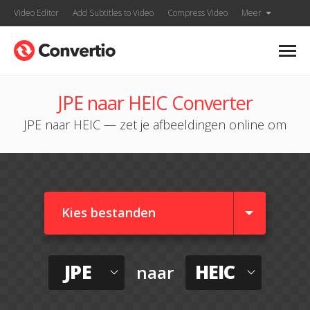
Video Editor
Add Subtitles to Video
Compress Video
Meer
JPE naar HEIC Converter
JPE naar HEIC — zet je afbeeldingen online om
Kies bestanden
JPE
HEIC
naar